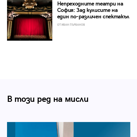
Непреходните театри на
София: Зад кулисите на
един по-различен спектакъл
ОТ ИВАН ПЪРВАНОВ
В този ред на мисли