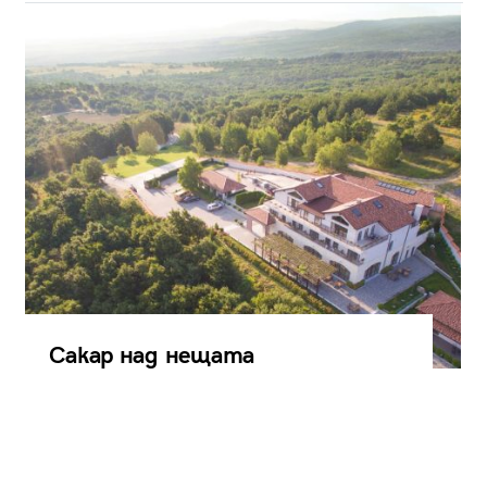
Сакар над нещата