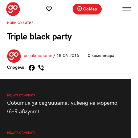
GoMap
НОВИ СЪБИТИЯ
Triple black party
редакторите
/ 18.06.2015
0 коментара
Сподели:
НЕЩАТА ОТ ЖИВОТА
Събития за седмицата: уикенд на морето
(6–9 август)
НЕЩАТА ОТ ЖИВОТА