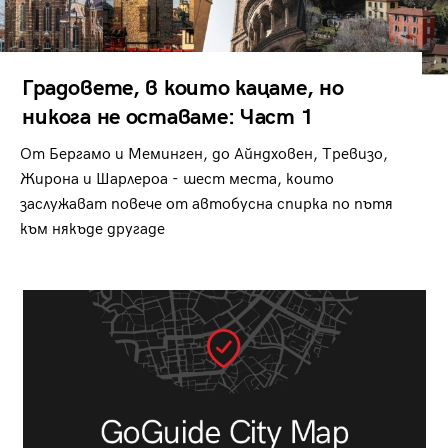
Градовете, в които кацаме, но
никога не оставаме: Част 1
От Бергамо и Меминген, до Айндховен, Тревизо,
Жирона и Шарлероа - шест места, които
заслужават повече от автобусна спирка по пътя
към някъде другаде