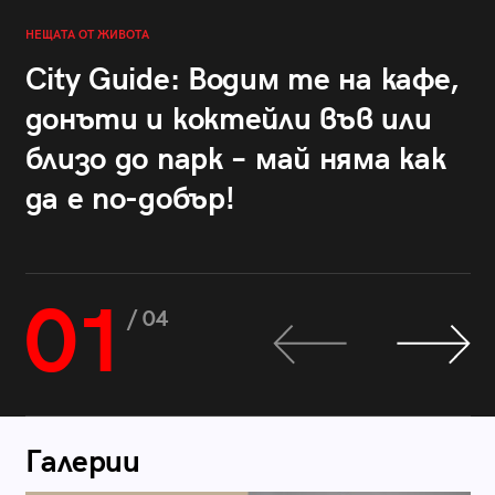
НЕЩАТА ОТ ЖИВОТА
City Guide: Водим те на кафе,
донъти и коктейли във или
близо до парк – май няма как
да е по-добър!
01
/ 04
Галерии