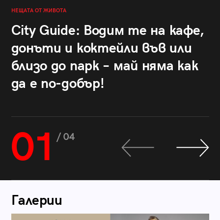
НЕЩАТА ОТ ЖИВОТА
City Guide: Водим те на кафе,
донъти и коктейли във или
близо до парк – май няма как
да е по-добър!
01
/ 04
Галерии