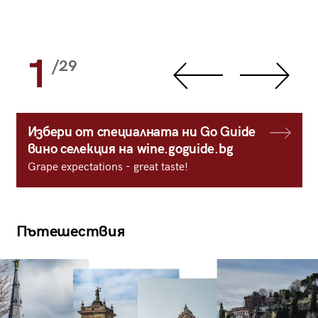
1
/29
Избери от специалната ни Go Guide
вино селекция на wine.goguide.bg
Grape expectations - great taste!
Пътешествия