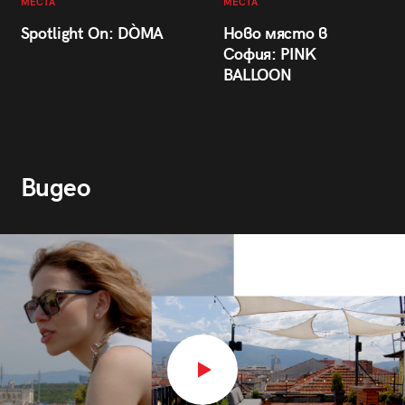
МЕСТА
МЕСТА
Spotlight On: DÒMA
Ново място в
София: PINK
BALLOON
Видео