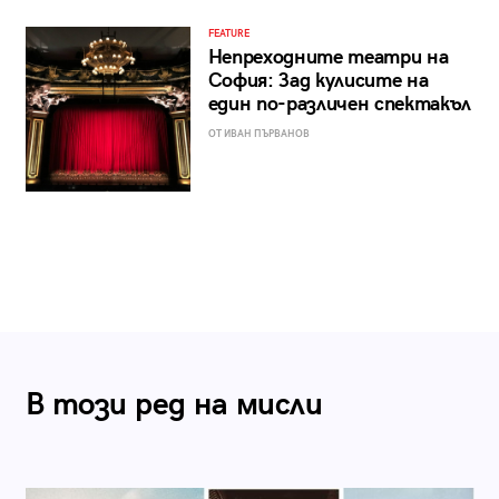
FEATURE
Непреходните театри на
София: Зад кулисите на
един по-различен спектакъл
ОТ ИВАН ПЪРВАНОВ
В този ред на мисли