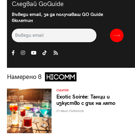
Следвай GoGuide
Въведи email, за да получаваш GO Guide
бюлетин
Намерено в
СЪБИТИЯ
Exotic Soirée: Танци и
изкуство с дъх на лято
ОТ ИВАН ПЪРВАНОВ