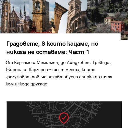
Градовете, в които кацаме, но
никога не оставаме: Част 1
От Бергамо и Меминген, до Айндховен, Тревизо,
Жирона и Шарлероа - шест места, които
заслужават повече от автобусна спирка по пътя
към някъде другаде