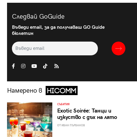
Следвай GoGuide
Въведи email, за да получаваш GO Guide
бюлетин
Намерено в
СЪБИТИЯ
Exotic Soirée: Танци и
изкуство с дъх на лято
ОТ ИВАН ПЪРВАНОВ