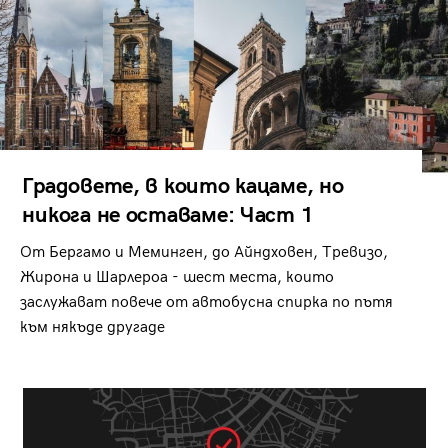
Градовете, в които кацаме, но
никога не оставаме: Част 1
От Бергамо и Меминген, до Айндховен, Тревизо,
Жирона и Шарлероа - шест места, които
заслужават повече от автобусна спирка по пътя
към някъде другаде