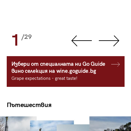
1
/29
Избери от специалната ни Go Guide
вино селекция на wine.goguide.bg
Grape expectations - great taste!
Пътешествия