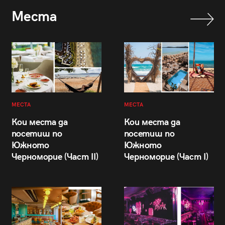
Места
МЕСТА
МЕСТА
Кои места да
Кои места да
посетиш по
посетиш по
Южното
Южното
Черноморие (Част II)
Черноморие (Част I)