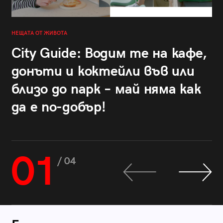
НЕЩАТА ОТ ЖИВОТА
City Guide: Водим те на кафе,
донъти и коктейли във или
близо до парк – май няма как
да е по-добър!
01
/ 04