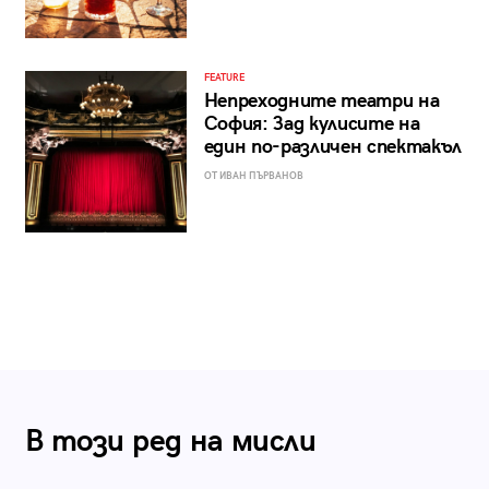
FEATURE
Непреходните театри на
София: Зад кулисите на
един по-различен спектакъл
ОТ ИВАН ПЪРВАНОВ
В този ред на мисли