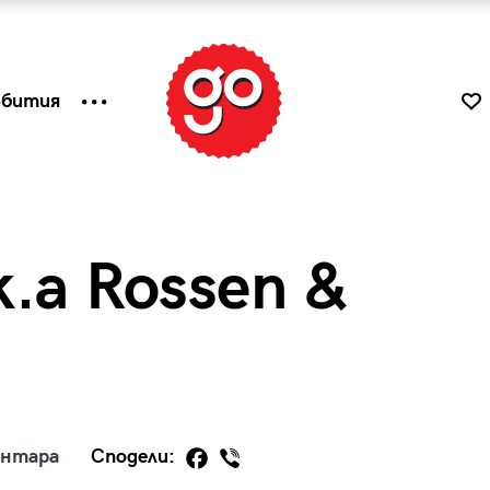
ъбития
k.a Rossen &
к
Tender is the Wine – Какво
ентара
Сподели:
чаша
се пие на Лазурния бряг