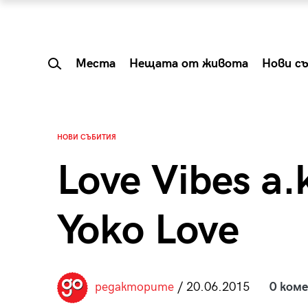
Места
Нещата от живота
Нови с
НОВИ СЪБИТИЯ
Love Vibes a.
Yoko Love
 Shareable:
Summer Prelude: ка
редакторите
/ 20.06.2015
0 ком
лги вечери и
започва лятото в 