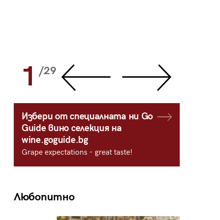
1
2
/29
/
Избери от специалната ни Go
Guide вино селекция на
wine.goguide.bg
Grape expectations - great taste!
Любопитно