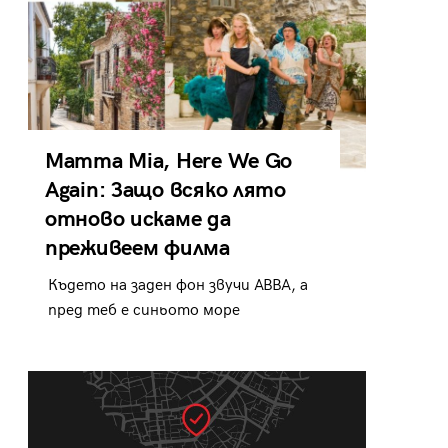
Mamma Mia, Here We Go
Again: Защо всяко лято
отново искаме да
преживеем филма
Където на заден фон звучи ABBA, а
пред теб е синьото море