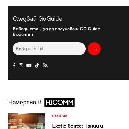
Следвай GoGuide
Въведи email, за да получаваш GO Guide
бюлетин
Намерено в
СЪБИТИЯ
Exotic Soirée: Танци и