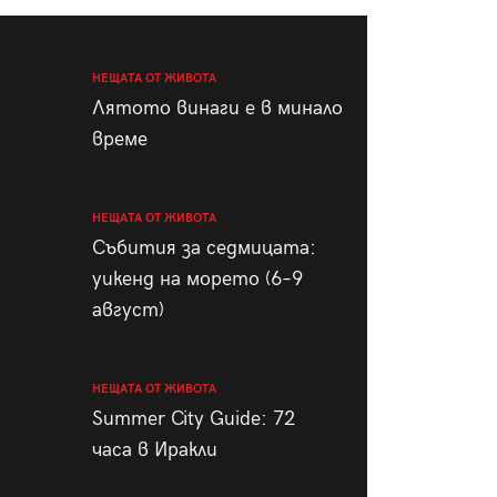
пания
НЕЩАТА ОТ ЖИВОТА
Лятото винаги е в минало
време
28
/29
НЕЩАТА ОТ ЖИВОТА
Събития за седмицата:
уикенд на морето (6–9
август)
НЕЩАТА ОТ ЖИВОТА
Summer City Guide: 72
часа в Иракли