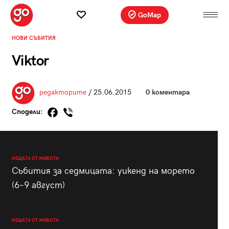
GoMap
НОВИ СЪБИТИЯ
Viktor
редакторите
/ 25.06.2015
0 коментара
Сподели:
НЕЩАТА ОТ ЖИВОТА
Събития за седмицата: уикенд на морето
(6–9 август)
НЕЩАТА ОТ ЖИВОТА