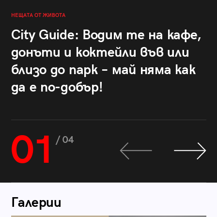
НЕЩАТА ОТ ЖИВОТА
City Guide: Водим те на кафе,
донъти и коктейли във или
близо до парк – май няма как
да е по-добър!
01
/ 04
Галерии