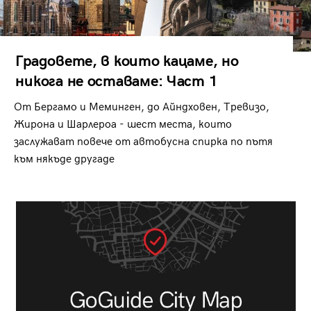
Градовете, в които кацаме, но
никога не оставаме: Част 1
От Бергамо и Меминген, до Айндховен, Тревизо,
Жирона и Шарлероа - шест места, които
заслужават повече от автобусна спирка по пътя
към някъде другаде