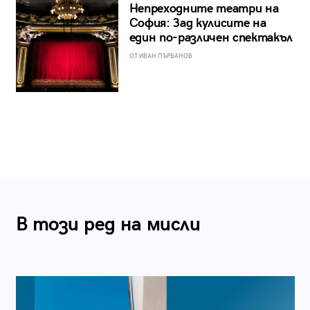
Непреходните театри на
София: Зад кулисите на
един по-различен спектакъл
ОТ ИВАН ПЪРВАНОВ
В този ред на мисли