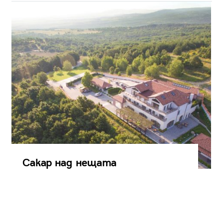
Сакар над нещата