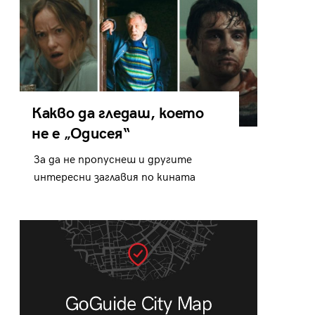
Какво да гледаш, което
не е „Одисея“
За да не пропуснеш и другите
интересни заглавия по кината