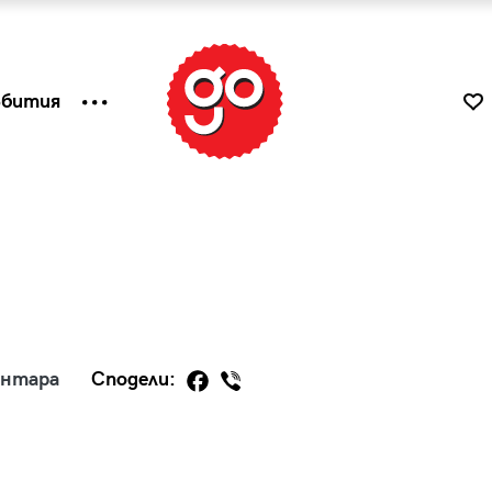
ъбития
ентара
Сподели:
к
Tender is the Wine – Какво
чаша
се пие на Лазурния бряг