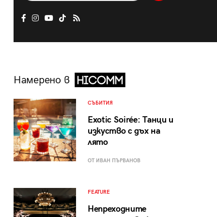
Намерено в
СЪБИТИЯ
Exotic Soirée: Танци и
изкуство с дъх на
лято
ОТ ИВАН ПЪРВАНОВ
FEATURE
Непреходните