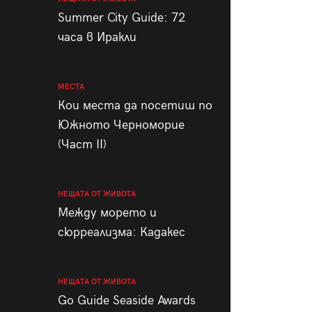
пания
Summer City Guide: 72
часа в Иракли
МЕСТА
28
/29
Кои места да посетиш по
Южното Черноморие
(Част II)
НЕЩАТА ОТ ЖИВОТА
Между морето и
сюрреализма: Кадакес
НЕЩАТА ОТ ЖИВОТА
Go Guide Seaside Awards