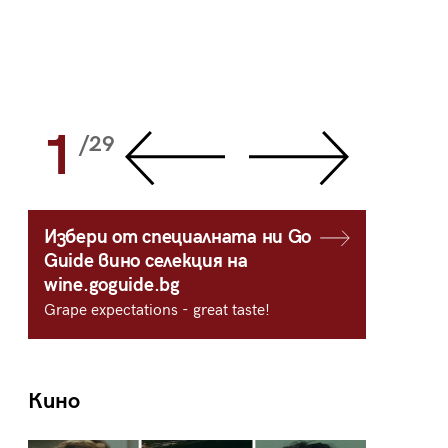
1
2
/29
/
Избери от специалната ни Go
Guide вино селекция на
wine.goguide.bg
Grape expectations - great taste!
Кино