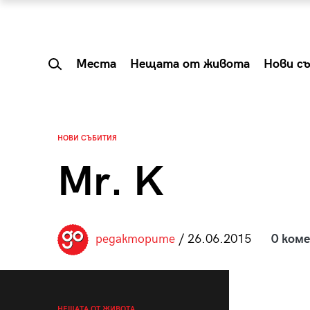
Места
Нещата от живота
Нови с
НОВИ СЪБИТИЯ
Mr. K
редакторите
/ 26.06.2015
0 ком
 Shareable:
Summer Prelude: ка
лги вечери и
започва лятото в 
НЕЩАТА ОТ ЖИВОТА