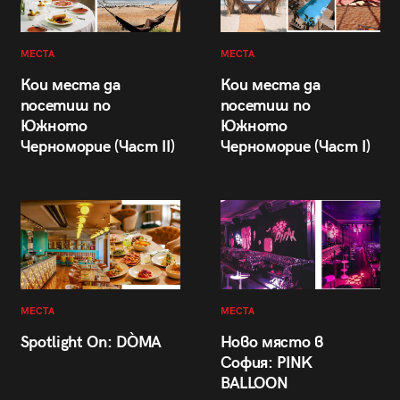
МЕСТА
МЕСТА
Кои места да
Кои места да
посетиш по
посетиш по
Южното
Южното
Черноморие (Част II)
Черноморие (Част I)
МЕСТА
МЕСТА
Spotlight On: DÒMA
Ново място в
София: PINK
BALLOON