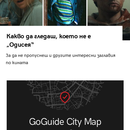
Какво да гледаш, което не е
„Одисея“
За да не пропуснеш и другите интересни заглавия
по кината