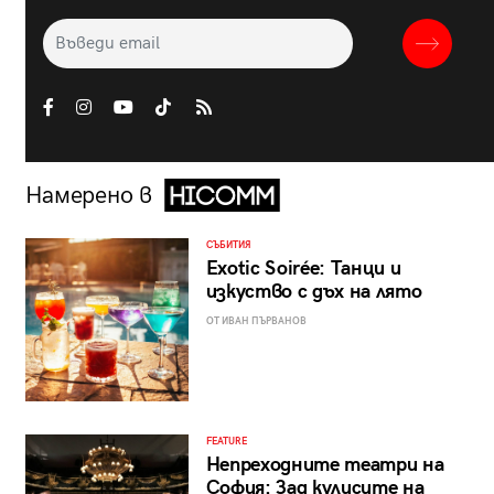
Намерено в
СЪБИТИЯ
Exotic Soirée: Танци и
изкуство с дъх на лято
ОТ ИВАН ПЪРВАНОВ
FEATURE
Непреходните театри на
София: Зад кулисите на