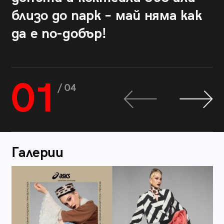
близо до парк – май няма как
да е по-добър!
01
/ 04
Галерии