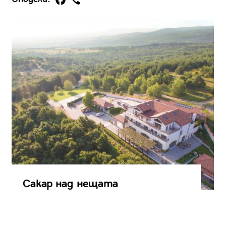
Сакар над нещата