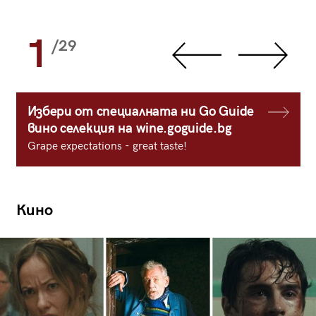
1
/29
Избери от специалната ни Go Guide
вино селекция на wine.goguide.bg
Grape expectations - great taste!
Кино