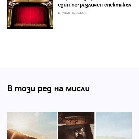
един по-различен спектакъл
ОТ ИВАН ПЪРВАНОВ
В този ред на мисли