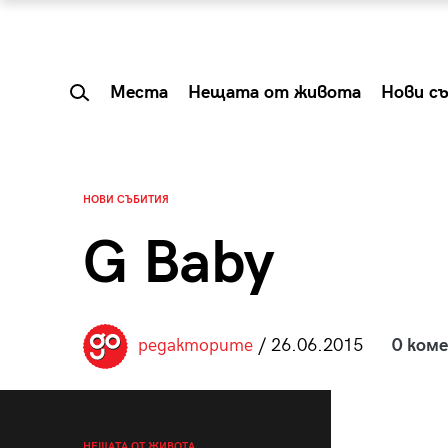
Места
Нещата от живота
Нови с
НОВИ СЪБИТИЯ
G Baby
редакторите
/ 26.06.2015
0 ком
 Shareable:
Summer Prelude: ка
лги вечери и
започва лятото в 
НЕЩАТА ОТ ЖИВОТА