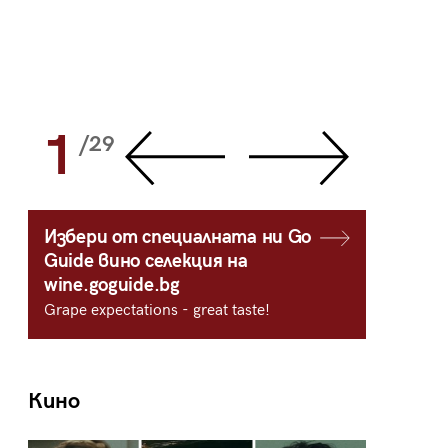
1
2
/29
/
Избери от специалната ни Go
Guide вино селекция на
wine.goguide.bg
Grape expectations - great taste!
Кино