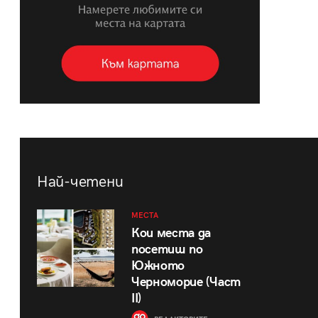
Най-четени
МЕСТА
Кои места да
посетиш по
Южното
Черноморие (Част
II)