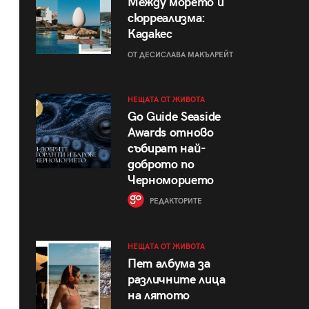
Между морето и
сюрреализма:
Кадакес
ОТ ДЕСИСЛАВА МАКЪЛРЕЙТ
НЕЩАТА ОТ ЖИВОТА
Go Guide Seaside
Awards отново
събират най-
доброто по
Черноморието
РЕДАКТОРИТЕ
НЕЩАТА ОТ ЖИВОТА
Пет албума за
различните лица
на лятото