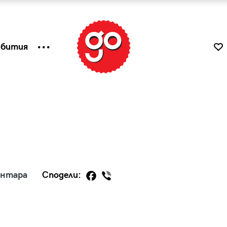
ъбития
ентара
Сподели:
к
Tender is the Wine – Какво
чаша
се пие на Лазурния бряг