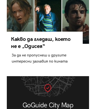
Какво да гледаш, което
не е „Одисея“
За да не пропуснеш и другите
интересни заглавия по кината