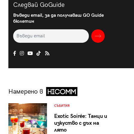
Следвай GoGuide
Въведи email, за да получаваш GO Guide
бюлетин
Намерено в
СЪБИТИЯ
Exotic Soirée: Танци и
изкуство с дъх на
лято