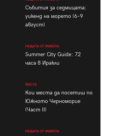
пания
Събития за седмицата:
уикенд на морето (6–9
август)
28
/29
НЕЩАТА ОТ ЖИВОТА
Summer City Guide: 72
часа в Иракли
МЕСТА
Кои места да посетиш по
Южното Черноморие
(Част II)
НЕЩАТА ОТ ЖИВОТА