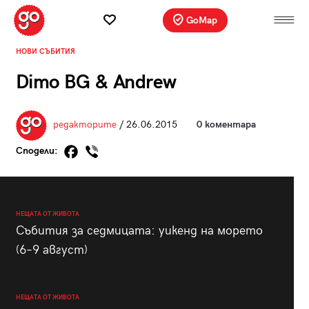
GoMap
НОВИ СЪБИТИЯ
Dimo BG & Andrew
редакторите
/ 26.06.2015
0 коментара
Сподели:
НЕЩАТА ОТ ЖИВОТА
Събития за седмицата: уикенд на морето
(6–9 август)
НЕЩАТА ОТ ЖИВОТА