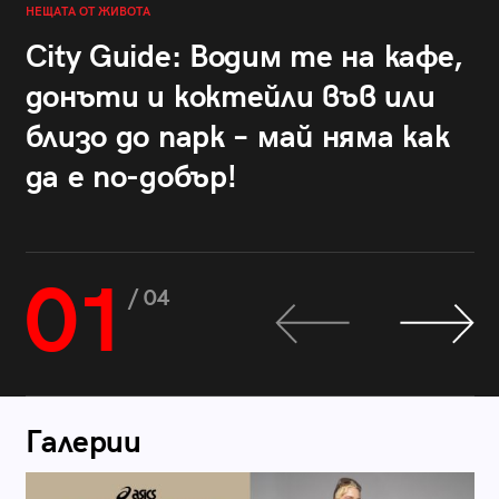
НЕЩАТА ОТ ЖИВОТА
City Guide: Водим те на кафе,
донъти и коктейли във или
близо до парк – май няма как
да е по-добър!
01
/ 04
Галерии