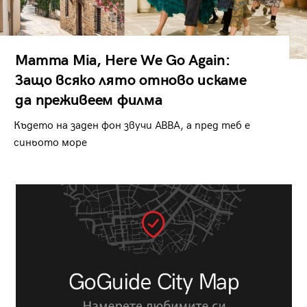
Mamma Mia, Here We Go Again:
Защо всяко лято отново искаме
да преживеем филма
Където на заден фон звучи ABBA, а пред теб е
синьото море