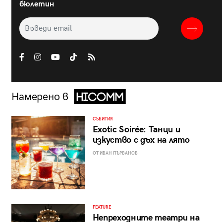
бюлетин
Намерено в
СЪБИТИЯ
Exotic Soirée: Танци и
изкуство с дъх на лято
ОТ ИВАН ПЪРВАНОВ
FEATURE
Непреходните театри на