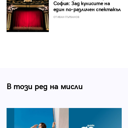
София: Зад кулисите на
един по-различен спектакъл
ОТ ИВАН ПЪРВАНОВ
В този ред на мисли