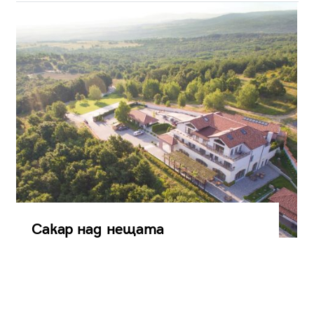
Сакар над нещата