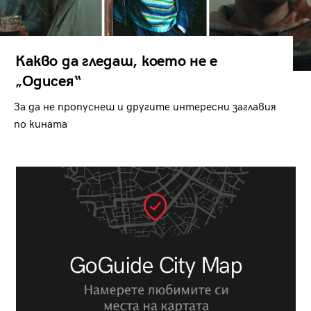
Какво да гледаш, което не е
„Одисея“
За да не пропуснеш и другите интересни заглавия
по кината