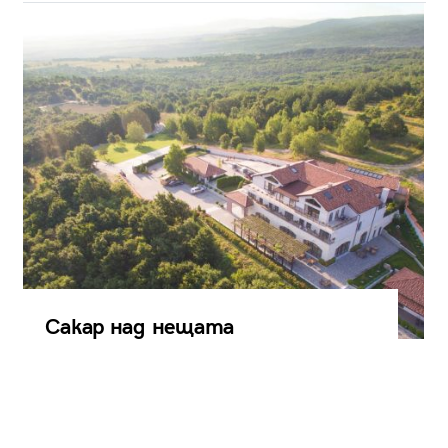
Сакар над нещата