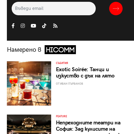
Намерено в
СЪБИТИЯ
Exotic Soirée: Танци и
изкуство с дъх на лято
ОТ ИВАН ПЪРВАНОВ
FEATURE
Непреходните театри на
София: Зад кулисите на