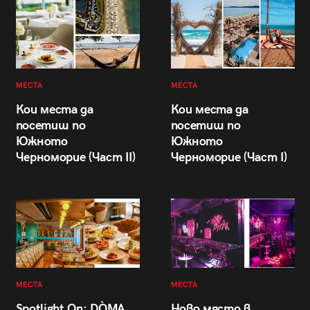
МЕСТА
МЕСТА
Кои места да
Кои места да
посетиш по
посетиш по
Южното
Южното
Черноморие (Част II)
Черноморие (Част I)
МЕСТА
МЕСТА
Spotlight On: DÒMA
Ново място в