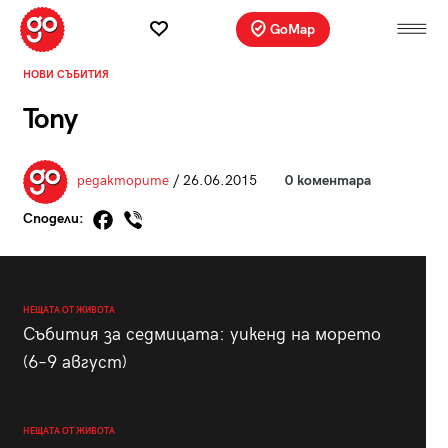
GoMap
НОВИ СЪБИТИЯ
Tony
редакторите
/ 26.06.2015
0 коментара
Сподели:
НЕЩАТА ОТ ЖИВОТА
Събития за седмицата: уикенд на морето
(6–9 август)
НЕЩАТА ОТ ЖИВОТА