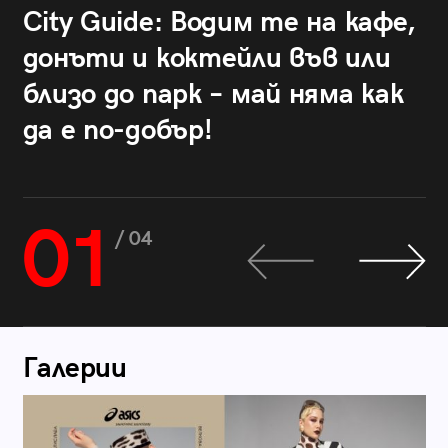
City Guide: Водим те на кафе,
донъти и коктейли във или
близо до парк – май няма как
да е по-добър!
01
/ 04
Галерии