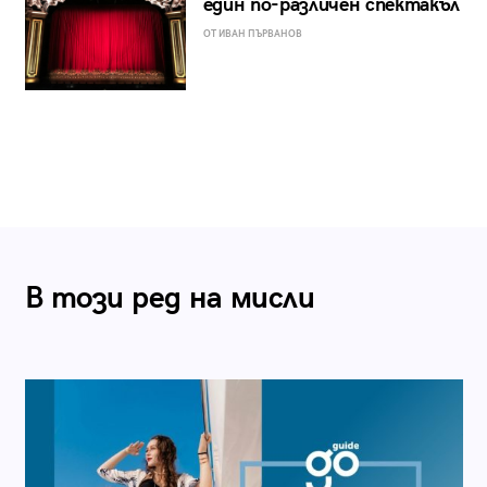
един по-различен спектакъл
ОТ ИВАН ПЪРВАНОВ
В този ред на мисли