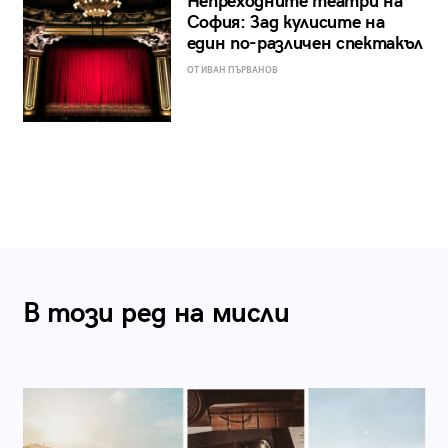
Непреходните театри на
София: Зад кулисите на
един по-различен спектакъл
ОТ ИВАН ПЪРВАНОВ
В този ред на мисли