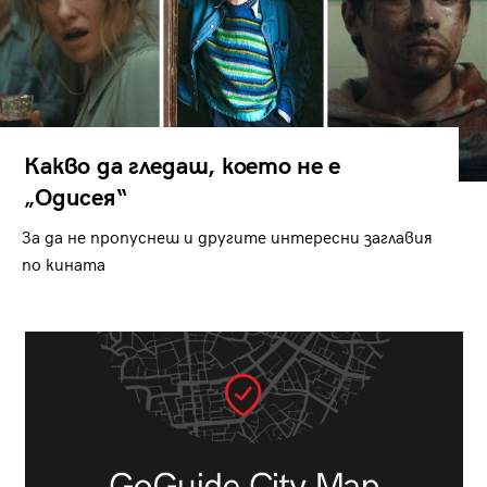
Какво да гледаш, което не е
„Одисея“
За да не пропуснеш и другите интересни заглавия
по кината