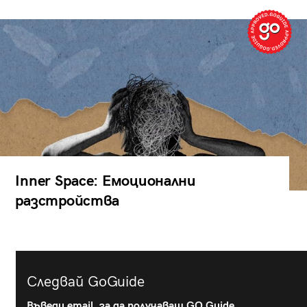
Inner Space: Емоционални
разстройства
Следвай GoGuide
Въведи email, за да получаваш GO Guide