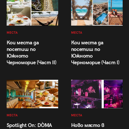
МЕСТА
МЕСТА
Кои места да
Кои места да
посетиш по
посетиш по
Южното
Южното
Черноморие (Част II)
Черноморие (Част I)
МЕСТА
МЕСТА
Spotlight On: DÒMA
Ново място в