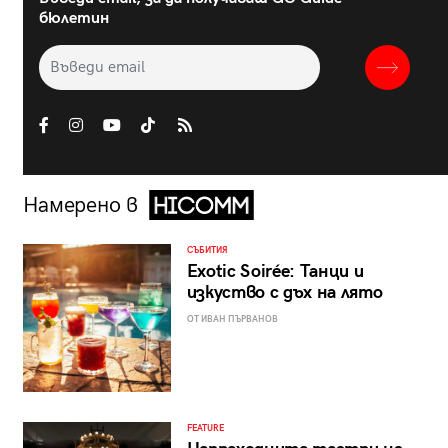
бюлетин
Намерено в
СЪБИТИЯ
Exotic Soirée: Танци и
изкуство с дъх на лято
ОТ ИВАН ПЪРВАНОВ
FEATURE