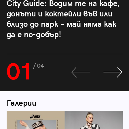
City Guide: Водим те на кафе,
донъти и коктейли във или
близо до парк – май няма как
да е по-добър!
01
/ 04
Галерии