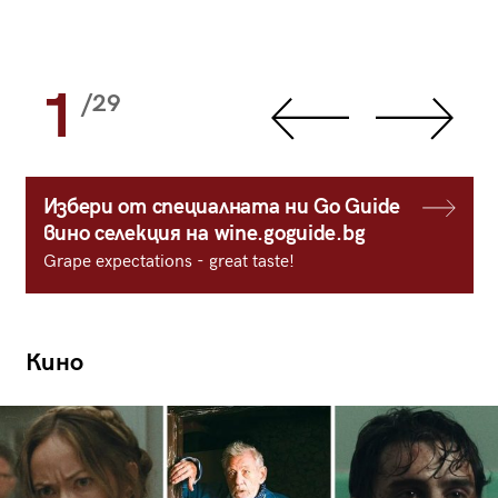
1
/29
Избери от специалната ни Go Guide
вино селекция на wine.goguide.bg
Grape expectations - great taste!
Кино