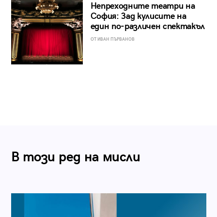
Непреходните театри на
София: Зад кулисите на
един по-различен спектакъл
ОТ ИВАН ПЪРВАНОВ
В този ред на мисли