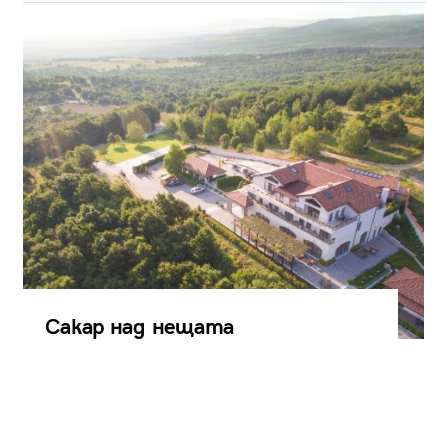
Сакар над нещата