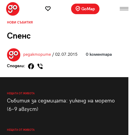
GoMap
НОВИ СЪБИТИЯ
Спенс
редакторите
/ 02.07.2015
0 коментара
Сподели:
НЕЩАТА ОТ ЖИВОТА
Събития за седмицата: уикенд на морето
(6–9 август)
НЕЩАТА ОТ ЖИВОТА