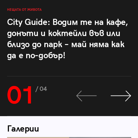
НЕЩАТА ОТ ЖИВОТА
City Guide: Водим те на кафе,
донъти и коктейли във или
близо до парк – май няма как
да е по-добър!
01
/ 04
Галерии