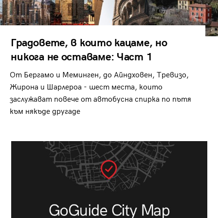
Градовете, в които кацаме, но
никога не оставаме: Част 1
От Бергамо и Меминген, до Айндховен, Тревизо,
Жирона и Шарлероа - шест места, които
заслужават повече от автобусна спирка по пътя
към някъде другаде