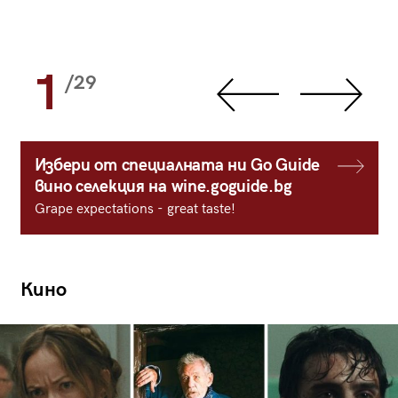
1
/29
Избери от специалната ни Go Guide
вино селекция на wine.goguide.bg
Grape expectations - great taste!
Кино