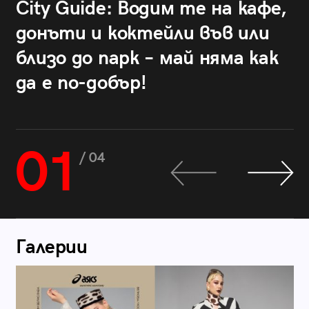
City Guide: Водим те на кафе,
донъти и коктейли във или
близо до парк – май няма как
да е по-добър!
01
/ 04
Галерии