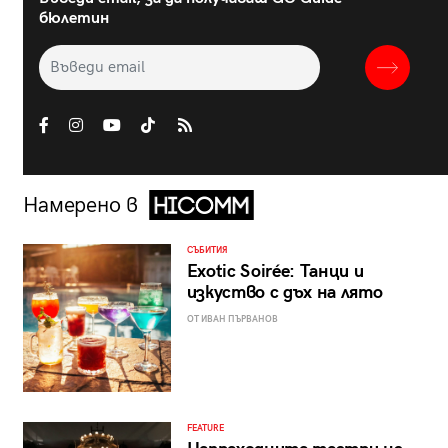
бюлетин
Намерено в
СЪБИТИЯ
Exotic Soirée: Танци и
изкуство с дъх на лято
ОТ ИВАН ПЪРВАНОВ
FEATURE