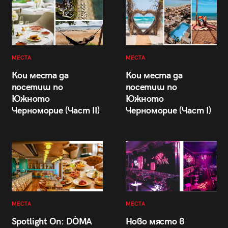
МЕСТА
МЕСТА
Кои места да
Кои места да
посетиш по
посетиш по
Южното
Южното
Черноморие (Част II)
Черноморие (Част I)
МЕСТА
МЕСТА
Spotlight On: DÒMA
Ново място в