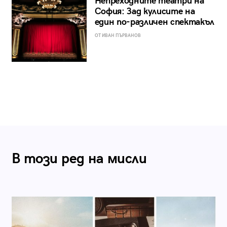
Непреходните театри на
София: Зад кулисите на
един по-различен спектакъл
ОТ ИВАН ПЪРВАНОВ
В този ред на мисли