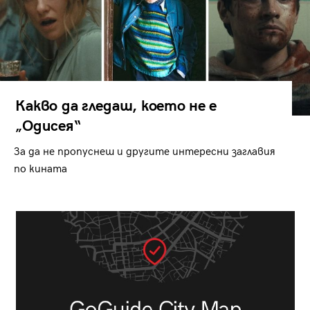
Какво да гледаш, което не е
„Одисея“
За да не пропуснеш и другите интересни заглавия
по кината