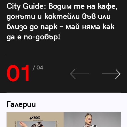
City Guide: Водим те на кафе,
донъти и коктейли във или
близо до парк – май няма как
да е по-добър!
01
/ 04
Галерии