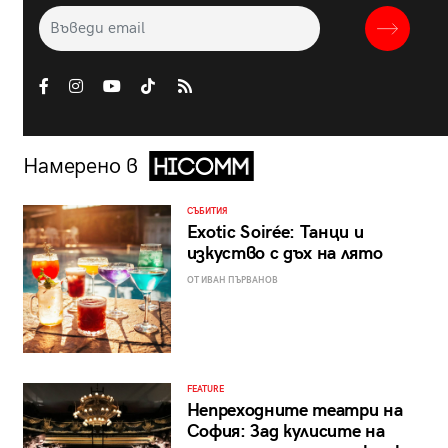
Намерено в
СЪБИТИЯ
Exotic Soirée: Танци и
изкуство с дъх на лято
ОТ ИВАН ПЪРВАНОВ
FEATURE
Непреходните театри на
София: Зад кулисите на