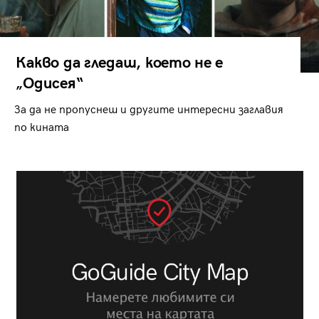
Какво да гледаш, което не е
„Одисея“
За да не пропуснеш и другите интересни заглавия
по кината