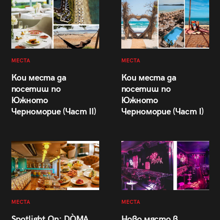
МЕСТА
МЕСТА
Кои места да
Кои места да
посетиш по
посетиш по
Южното
Южното
Черноморие (Част II)
Черноморие (Част I)
МЕСТА
МЕСТА
Spotlight On: DÒMA
Ново място в