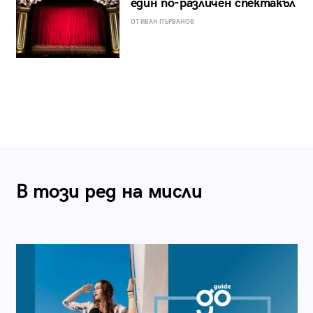
един по-различен спектакъл
ОТ ИВАН ПЪРВАНОВ
В този ред на мисли