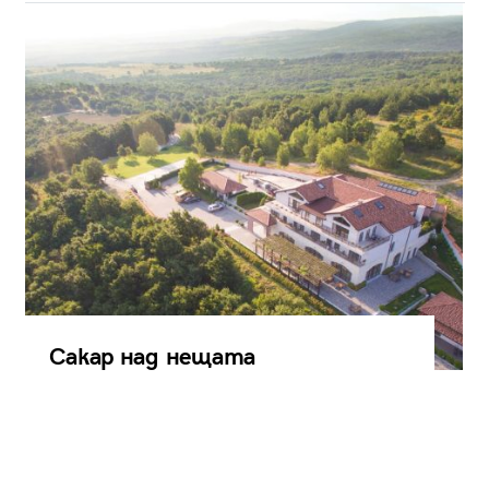
Сакар над нещата