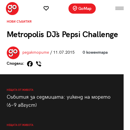
GoMap
НОВИ СЪБИТИЯ
Metropolis DJ`s Pepsi Challenge
редакторите
/ 11.07.2015
0 коментара
Сподели:
НЕЩАТА ОТ ЖИВОТА
Събития за седмицата: уикенд на морето
(6–9 август)
НЕЩАТА ОТ ЖИВОТА