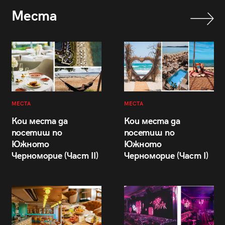
Места
МЕСТА
МЕСТА
Кои места да
Кои места да
посетиш по
посетиш по
Южното
Южното
Черноморие (Част II)
Черноморие (Част I)