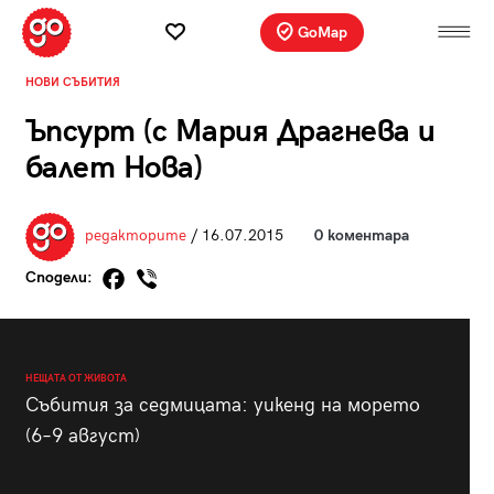
GoMap
НОВИ СЪБИТИЯ
Ъпсурт (с Мария Драгнева и
балет Нова)
редакторите
/ 16.07.2015
0 коментара
Сподели:
НЕЩАТА ОТ ЖИВОТА
Събития за седмицата: уикенд на морето
(6–9 август)