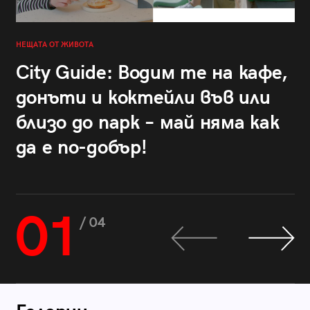
НЕЩАТА ОТ ЖИВОТА
City Guide: Водим те на кафе,
донъти и коктейли във или
близо до парк – май няма как
да е по-добър!
01
/ 04