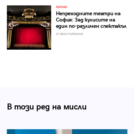
FEATURE
Непреходните театри на
София: Зад кулисите на
един по-различен спектакъл
ОТ ИВАН ПЪРВАНОВ
В този ред на мисли