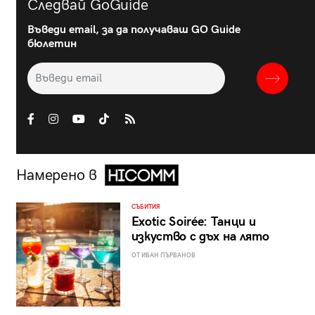
Следвай GoGuide
Въведи email, за да получаваш GO Guide
бюлетин
Намерено в
СЪБИТИЯ
Exotic Soirée: Танци и
изкуство с дъх на лято
ОТ ИВАН ПЪРВАНОВ