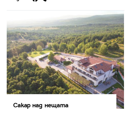
Сакар над нещата