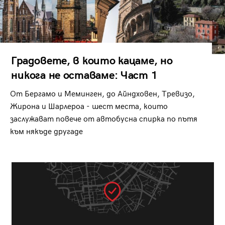
Градовете, в които кацаме, но
никога не оставаме: Част 1
От Бергамо и Меминген, до Айндховен, Тревизо,
Жирона и Шарлероа - шест места, които
заслужават повече от автобусна спирка по пътя
към някъде другаде