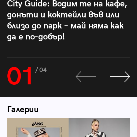
City Guide: Водим те на кафе,
донъти и коктейли във или
близо до парк – май няма как
да е по-добър!
01
/ 04
Галерии