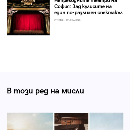
Непреходните театри на
София: Зад кулисите на
един по-различен спектакъл
ОТ ИВАН ПЪРВАНОВ
В този ред на мисли