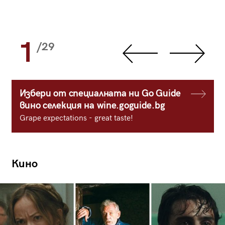
1
/29
Избери от специалната ни Go Guide
вино селекция на wine.goguide.bg
Grape expectations - great taste!
Кино