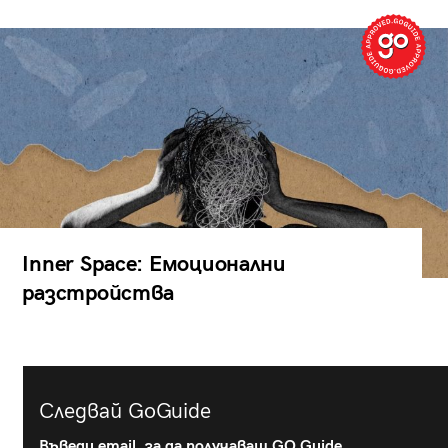
Inner Space: Емоционални
разстройства
Следвай GoGuide
Въведи email, за да получаваш GO Guide