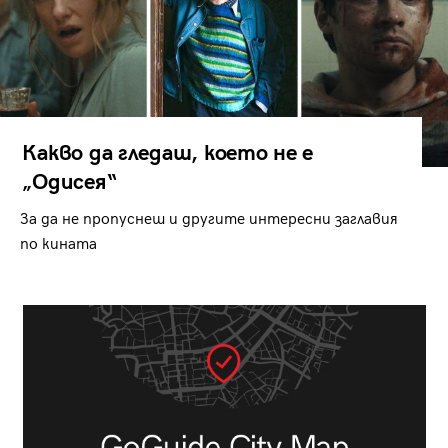
Какво да гледаш, което не е
„Одисея“
За да не пропуснеш и другите интересни заглавия
по кината