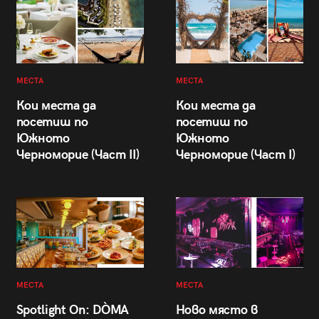
МЕСТА
МЕСТА
Кои места да
Кои места да
посетиш по
посетиш по
Южното
Южното
Черноморие (Част II)
Черноморие (Част I)
МЕСТА
МЕСТА
Spotlight On: DÒMA
Ново място в