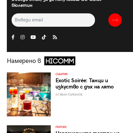
бюлетин
Намерено в
СЪБИТИЯ
Exotic Soirée: Танци и
изкуство с дъх на лято
ОТ ИВАН ПЪРВАНОВ
FEATURE