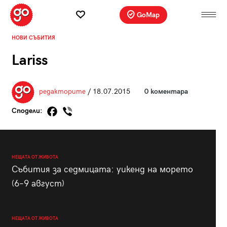
GoMap
НОВИ СЪБИТИЯ
Lariss
редакторите
/ 18.07.2015
0 коментара
Сподели:
НЕЩАТА ОТ ЖИВОТА
Събития за седмицата: уикенд на морето
(6–9 август)
НЕЩАТА ОТ ЖИВОТА