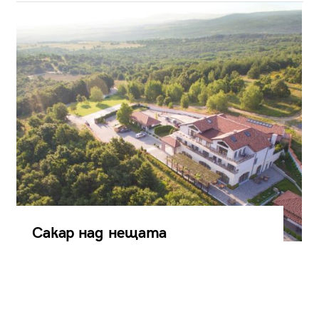
Сакар над нещата