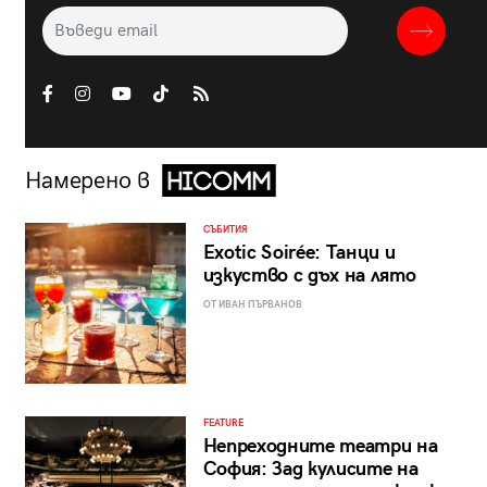
Намерено в
СЪБИТИЯ
Exotic Soirée: Танци и
изкуство с дъх на лято
ОТ ИВАН ПЪРВАНОВ
FEATURE
Непреходните театри на
София: Зад кулисите на