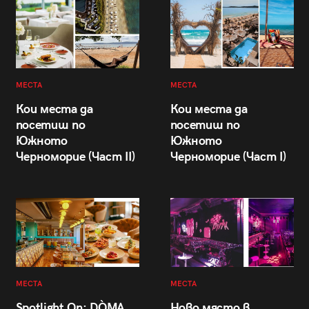
МЕСТА
МЕСТА
Кои места да
Кои места да
посетиш по
посетиш по
Южното
Южното
Черноморие (Част II)
Черноморие (Част I)
МЕСТА
МЕСТА
Spotlight On: DÒMA
Ново място в