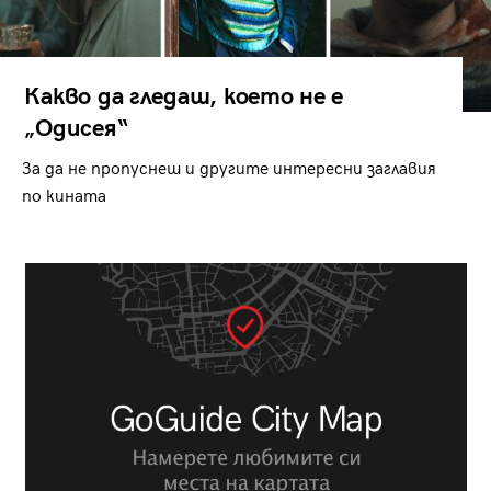
Какво да гледаш, което не е
„Одисея“
За да не пропуснеш и другите интересни заглавия
по кината