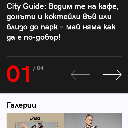
City Guide: Водим те на кафе,
донъти и коктейли във или
близо до парк – май няма как
да е по-добър!
01
/ 04
Галерии