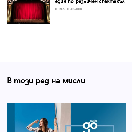
един по-различен спектакъл
ОТ ИВАН ПЪРВАНОВ
В този ред на мисли