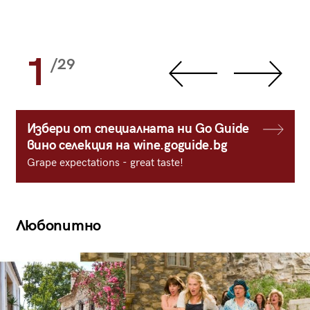
1
/29
Избери от специалната ни Go Guide
вино селекция на wine.goguide.bg
Grape expectations - great taste!
Любопитно