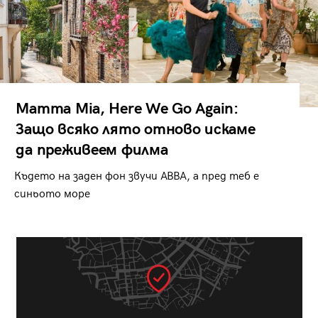
Mamma Mia, Here We Go Again:
Защо всяко лято отново искаме
да преживеем филма
Където на заден фон звучи ABBA, а пред теб е
синьото море