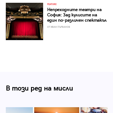
FEATURE
Непреходните театри на
София: Зад кулисите на
един по-различен спектакъл
ОТ ИВАН ПЪРВАНОВ
В този ред на мисли