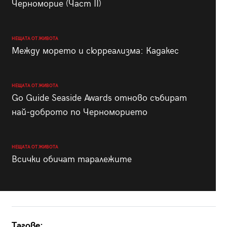
Черноморие (Част II)
НЕЩАТА ОТ ЖИВОТА
Между морето и сюрреализма: Кадакес
НЕЩАТА ОТ ЖИВОТА
Go Guide Seaside Awards отново събират
най-доброто по Черноморието
НЕЩАТА ОТ ЖИВОТА
Всички обичат таралежите
Тагове: