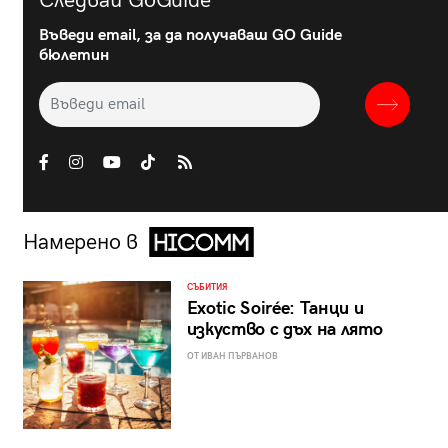
Следвай GoGuide
Въведи email, за да получаваш GO Guide
бюлетин
Намерено в
СЪБИТИЯ
Exotic Soirée: Танци и
изкуство с дъх на лято
ОТ ИВАН ПЪРВАНОВ