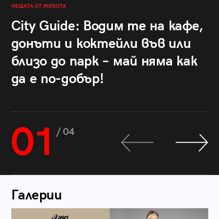
НЕЩАТА ОТ ЖИВОТА
City Guide: Водим те на кафе,
донъти и коктейли във или
близо до парк – май няма как
да е по-добър!
01
/ 04
Галерии