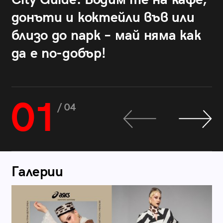
донъти и коктейли във или
близо до парк – май няма как
да е по-добър!
01
/ 04
Галерии