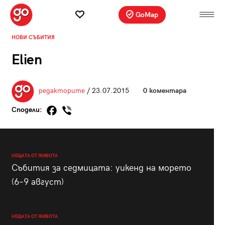
GoMap
НОВИ СЪБИТИЯ
Elien
редакторите
/ 23.07.2015
0 коментара
Сподели:
НЕЩАТА ОТ ЖИВОТА
Събития за седмицата: уикенд на морето
(6–9 август)
НЕЩАТА ОТ ЖИВОТА