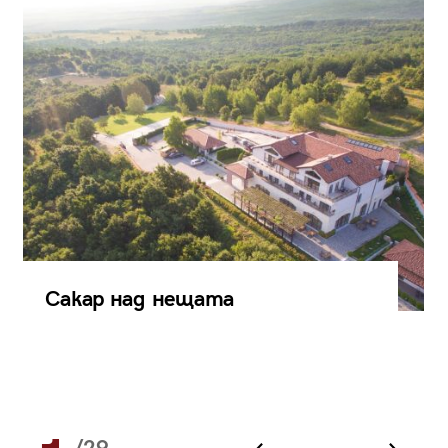
Сакар над нещата