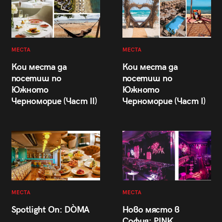
МЕСТА
МЕСТА
Кои места да
Кои места да
посетиш по
посетиш по
Южното
Южното
Черноморие (Част II)
Черноморие (Част I)
МЕСТА
МЕСТА
Spotlight On: DÒMA
Ново място в
София: PINK