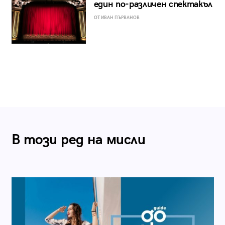
един по-различен спектакъл
ОТ ИВАН ПЪРВАНОВ
В този ред на мисли