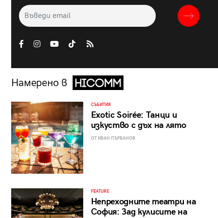
Намерено в
СЪБИТИЯ
Exotic Soirée: Танци и
изкуство с дъх на лято
ОТ ИВАН ПЪРВАНОВ
FEATURE
Непреходните театри на
София: Зад кулисите на