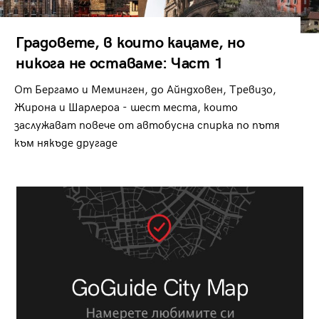
Градовете, в които кацаме, но
никога не оставаме: Част 1
От Бергамо и Меминген, до Айндховен, Тревизо,
Жирона и Шарлероа - шест места, които
заслужават повече от автобусна спирка по пътя
към някъде другаде