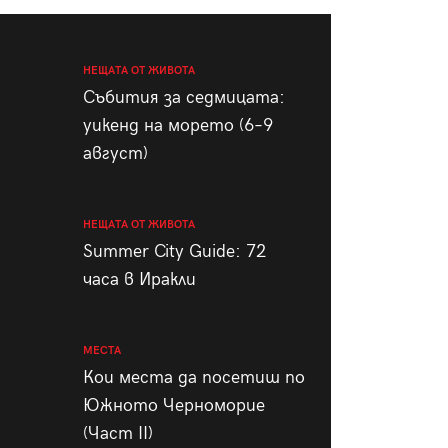
пания
НЕЩАТА ОТ ЖИВОТА
Събития за седмицата:
уикенд на морето (6–9
28
/29
август)
НЕЩАТА ОТ ЖИВОТА
Summer City Guide: 72
часа в Иракли
МЕСТА
Кои места да посетиш по
Южното Черноморие
(Част II)