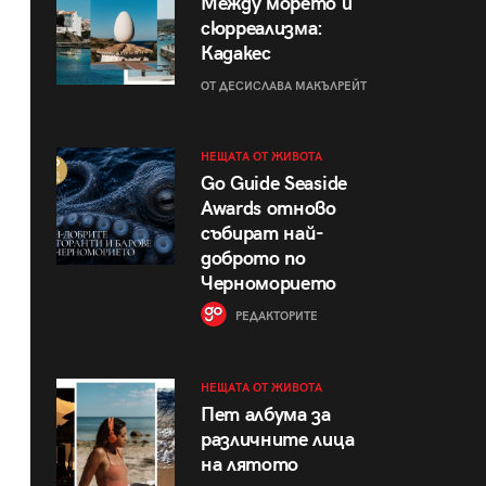
Между морето и
сюрреализма:
Кадакес
ОТ ДЕСИСЛАВА МАКЪЛРЕЙТ
НЕЩАТА ОТ ЖИВОТА
Go Guide Seaside
Awards отново
събират най-
доброто по
Черноморието
РЕДАКТОРИТЕ
НЕЩАТА ОТ ЖИВОТА
Пет албума за
различните лица
на лятото