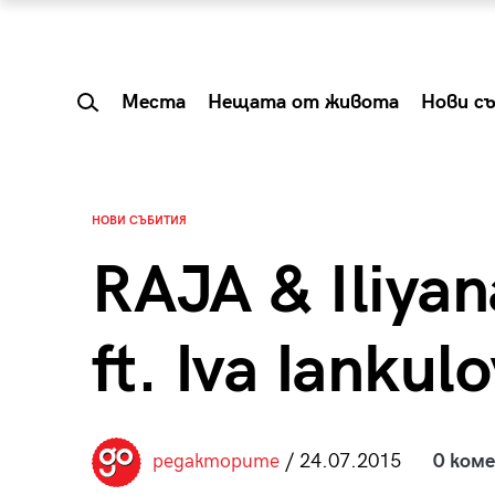
Места
Нещата от живота
Нови с
НОВИ СЪБИТИЯ
RAJA & Iliyan
ft. Iva Iankul
 Shareable:
Summer Prelude: ка
редакторите
/ 24.07.2015
0 ком
лги вечери и
започва лятото в 