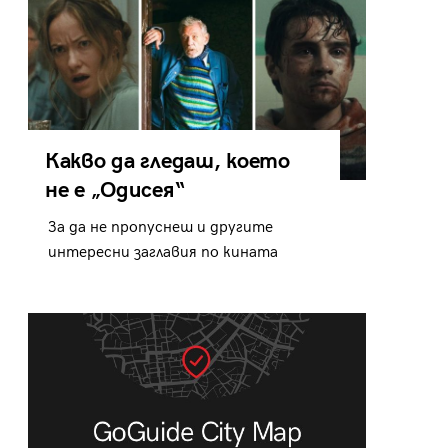
Какво да гледаш, което
не е „Одисея“
За да не пропуснеш и другите
интересни заглавия по кината