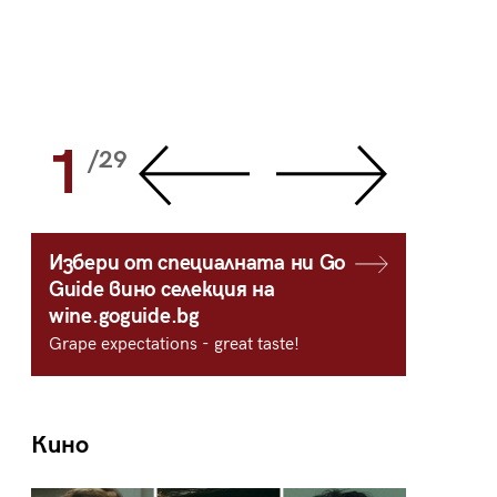
1
2
/29
/
Избери от специалната ни Go
Guide вино селекция на
wine.goguide.bg
Grape expectations - great taste!
Кино