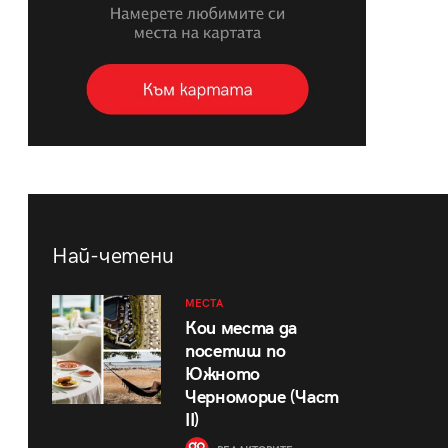
Най-четени
МЕСТА
Кои места да
посетиш по
Южното
Черноморие (Част
II)