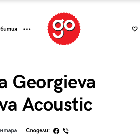
ъбития
a Georgieva
ova Acoustic
к
Tender is the Wine – Какво
ентара
Сподели:
чаша
се пие на Лазурния бряг