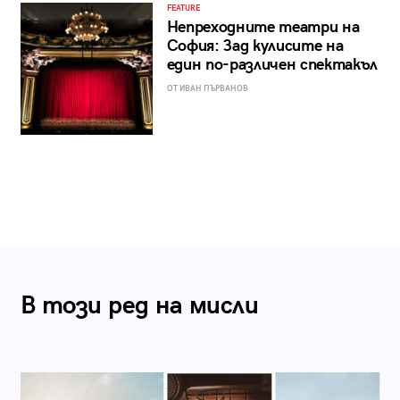
FEATURE
Непреходните театри на
София: Зад кулисите на
един по-различен спектакъл
ОТ ИВАН ПЪРВАНОВ
В този ред на мисли