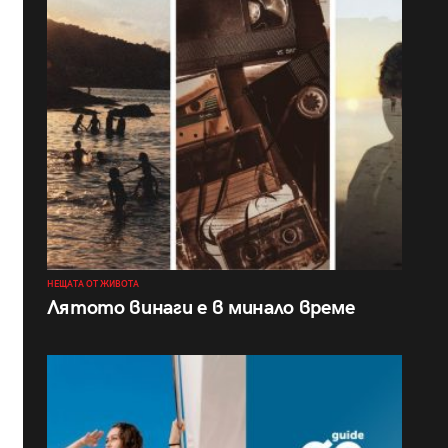
НЕЩАТА ОТ ЖИВОТА
Лятото винаги е в минало време