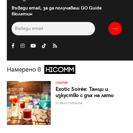
Въведи email, за да получаваш GO Guide
бюлетин
Намерено в
СЪБИТИЯ
Exotic Soirée: Танци и
изкуство с дъх на лято
ОТ ИВАН ПЪРВАНОВ