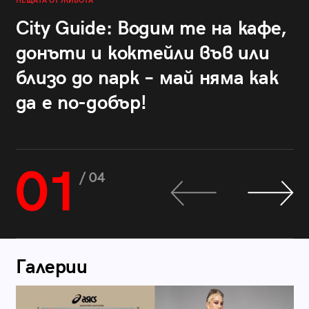
НЕЩАТА ОТ ЖИВОТА
City Guide: Водим те на кафе,
донъти и коктейли във или
близо до парк – май няма как
да е по-добър!
01
/ 04
Галерии