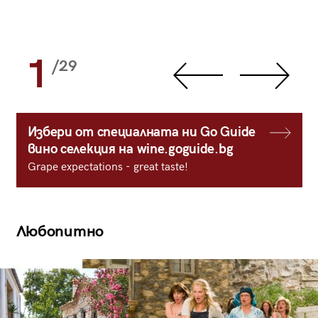
1
/29
Избери от специалната ни Go Guide
вино селекция на wine.goguide.bg
Grape expectations - great taste!
Любопитно