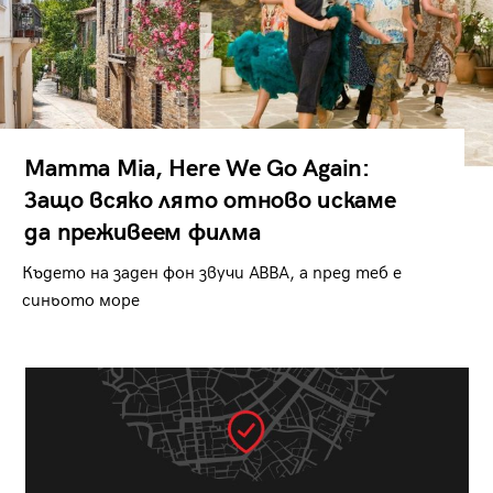
Mamma Mia, Here We Go Again:
Защо всяко лято отново искаме
да преживеем филма
Където на заден фон звучи ABBA, а пред теб е
синьото море