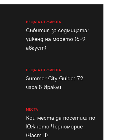
пания
НЕЩАТА ОТ ЖИВОТА
Събития за седмицата:
уикенд на морето (6–9
28
/29
август)
НЕЩАТА ОТ ЖИВОТА
Summer City Guide: 72
часа в Иракли
МЕСТА
Кои места да посетиш по
Южното Черноморие
(Част II)