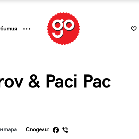
ъбития
rov & Paci Pac
к
Tender is the Wine – Какво
ентара
Сподели:
чаша
се пие на Лазурния бряг