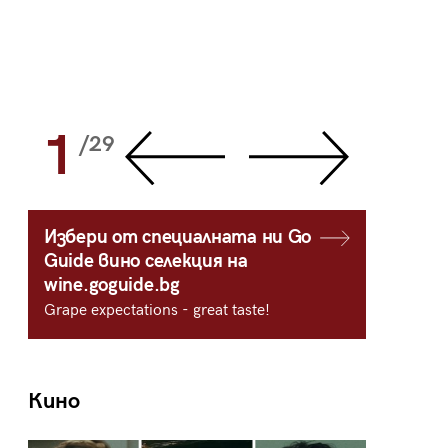
1
2
/29
/
Избери от специалната ни Go
Guide вино селекция на
wine.goguide.bg
Grape expectations - great taste!
Кино