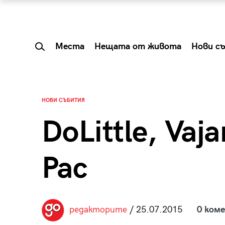
Места
Нещата от живота
Нови с
НОВИ СЪБИТИЯ
DoLittle, Vaja
Pac
 Shareable:
Summer Prelude: ка
редакторите
/ 25.07.2015
0 ком
лги вечери и
започва лятото в 