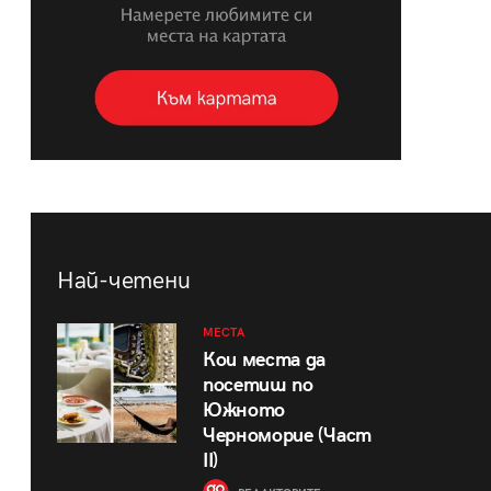
Най-четени
МЕСТА
Кои места да
посетиш по
Южното
Черноморие (Част
II)