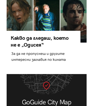
Какво да гледаш, което
не е „Одисея“
За да не пропуснеш и другите
интересни заглавия по кината