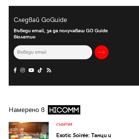
Следвай GoGuide
Въведи email, за да получаваш GO Guide
бюлетин
Намерено в
СЪБИТИЯ
Exotic Soirée: Танци и