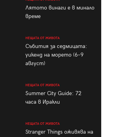
пания
Лятото винаги е в минало
време
НЕЩАТА ОТ ЖИВОТА
28
/29
Събития за седмицата:
уикенд на морето (6–9
август)
НЕЩАТА ОТ ЖИВОТА
Summer City Guide: 72
часа в Иракли
НЕЩАТА ОТ ЖИВОТА
Stranger Things оживява на