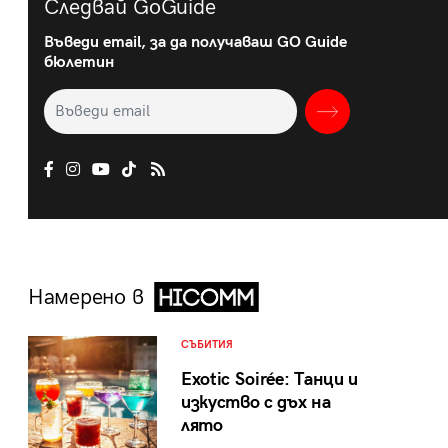
Следвай GoGuide
Въведи email, за да получаваш GO Guide
бюлетин
Намерено в
СЪБИТИЯ
Exotic Soirée: Танци и
изкуство с дъх на
лято