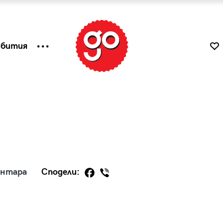
ъбития
ентара
Сподели:
к
Tender is the Wine – Какво
чаша
се пие на Лазурния бряг