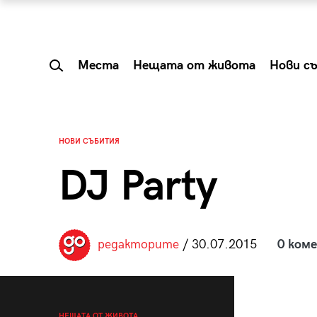
Места
Нещата от живота
Нови с
НОВИ СЪБИТИЯ
DJ Party
редакторите
/ 30.07.2015
0 ком
 Shareable:
Summer Prelude: ка
лги вечери и
започва лятото в 
НЕЩАТА ОТ ЖИВОТА