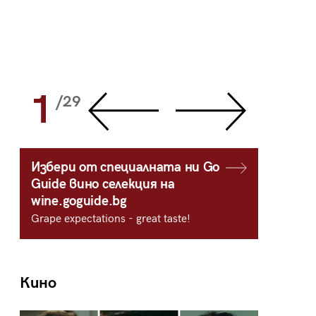
1
2
/29
/
Избери от специалната ни Go
Guide вино селекция на
wine.goguide.bg
Grape expectations - great taste!
Кино