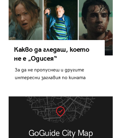
Какво да гледаш, което
не е „Одисея“
За да не пропуснеш и другите
интересни заглавия по кината