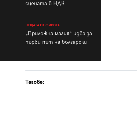
сцената в НДК
НЕЩАТА ОТ ЖИВОТА
„Приложна магия“ идва за
първи път на български
Тагове: