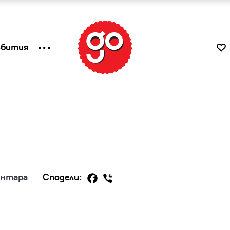
ъбития
ентара
Сподели:
к
Tender is the Wine – Какво
чаша
се пие на Лазурния бряг