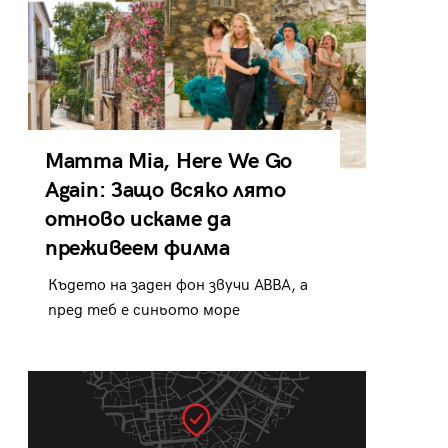
Mamma Mia, Here We Go
Again: Защо всяко лято
отново искаме да
преживеем филма
Където на заден фон звучи ABBA, а
пред теб е синьото море