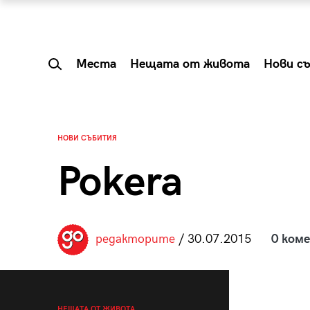
Места
Нещата от живота
Нови с
НОВИ СЪБИТИЯ
Pokera
редакторите
/ 30.07.2015
0 ком
 Shareable:
Summer Prelude: ка
лги вечери и
започва лятото в 
НЕЩАТА ОТ ЖИВОТА