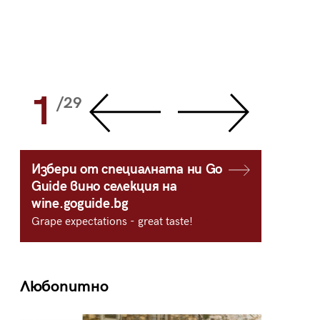
1
2
/29
/
Избери от специалната ни Go
Guide вино селекция на
wine.goguide.bg
Grape expectations - great taste!
Любопитно