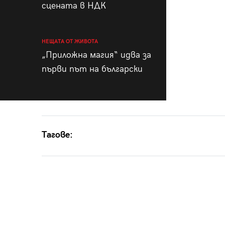
сцената в НДК
НЕЩАТА ОТ ЖИВОТА
„Приложна магия“ идва за
първи път на български
Тагове: