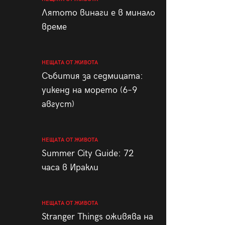
пания
Лятото винаги е в минало
време
НЕЩАТА ОТ ЖИВОТА
28
/29
Събития за седмицата:
уикенд на морето (6–9
август)
НЕЩАТА ОТ ЖИВОТА
Summer City Guide: 72
часа в Иракли
НЕЩАТА ОТ ЖИВОТА
Stranger Things оживява на