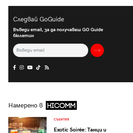
Следвай GoGuide
Въведи email, за да получаваш GO Guide
бюлетин
Намерено в
СЪБИТИЯ
Exotic Soirée: Танци и