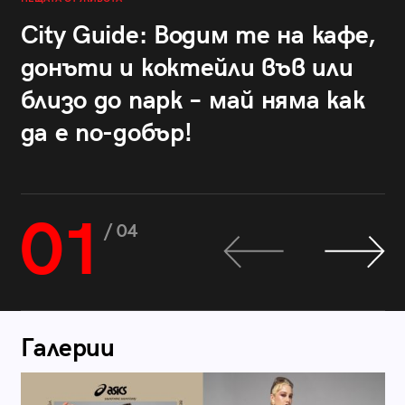
City Guide: Водим те на кафе,
донъти и коктейли във или
близо до парк – май няма как
да е по-добър!
01
/ 04
Галерии