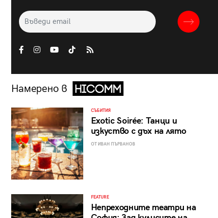
Намерено в
СЪБИТИЯ
Exotic Soirée: Танци и
изкуство с дъх на лято
ОТ ИВАН ПЪРВАНОВ
FEATURE
Непреходните театри на
София: Зад кулисите на