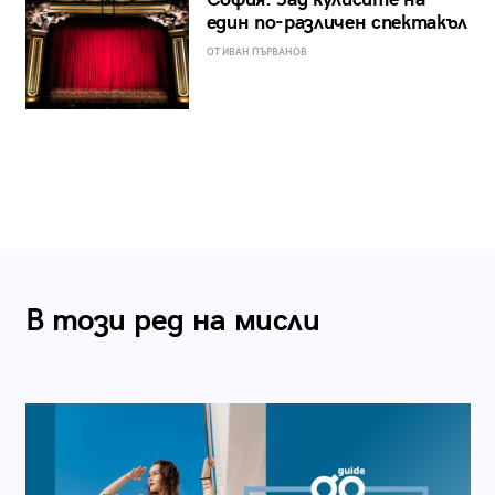
един по-различен спектакъл
ОТ ИВАН ПЪРВАНОВ
В този ред на мисли