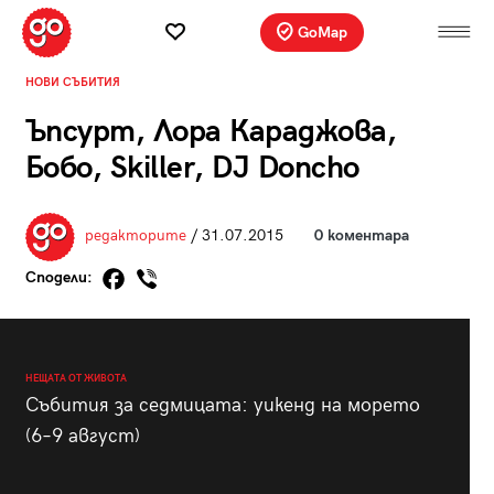
GoMap
НОВИ СЪБИТИЯ
Ъпсурт, Лора Караджова,
Бобо, Skiller, DJ Doncho
редакторите
/ 31.07.2015
0 коментара
Сподели:
НЕЩАТА ОТ ЖИВОТА
Събития за седмицата: уикенд на морето
(6–9 август)