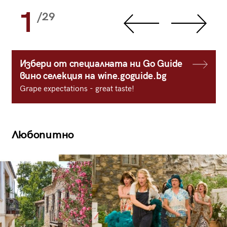
1
/29
Избери от специалната ни Go Guide
вино селекция на wine.goguide.bg
Grape expectations - great taste!
Любопитно