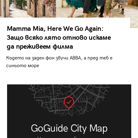
Mamma Mia, Here We Go Again:
Защо всяко лято отново искаме
да преживеем филма
Където на заден фон звучи ABBA, а пред теб е
синьото море