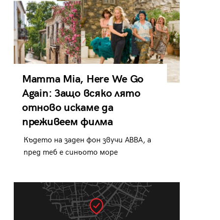
Mamma Mia, Here We Go
Again: Защо всяко лято
отново искаме да
преживеем филма
Където на заден фон звучи ABBA, а
пред теб е синьото море