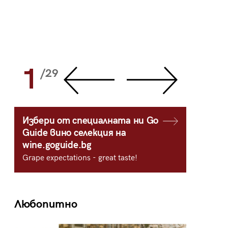
1
2
/29
/
Избери от специалната ни Go
Guide вино селекция на
wine.goguide.bg
Grape expectations - great taste!
Любопитно