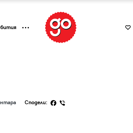
ъбития
ентара
Сподели:
к
Tender is the Wine – Какво
чаша
се пие на Лазурния бряг