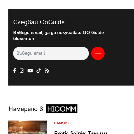
Следвай GoGuide
Въведи email, за да получаваш GO Guide
бюлетин
Намерено в
СЪБИТИЯ
Exotic Soirée: Танци и