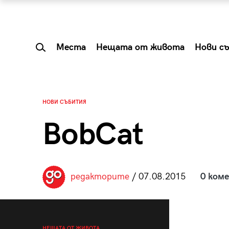
Места
Нещата от живота
Нови с
НОВИ СЪБИТИЯ
BobCat
редакторите
/ 07.08.2015
0 ком
 Shareable:
Summer Prelude: ка
лги вечери и
започва лятото в 
НЕЩАТА ОТ ЖИВОТА