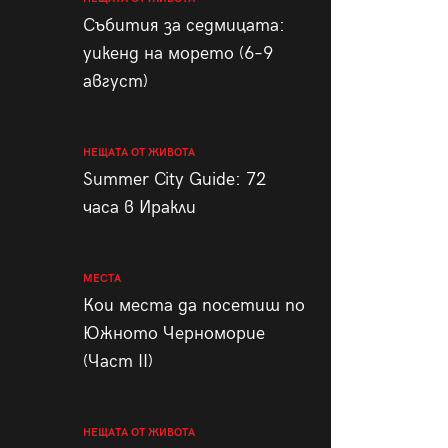
пания
Събития за седмицата:
уикенд на морето (6–9
август)
28
/29
НЕЩАТА ОТ ЖИВОТА
Summer City Guide: 72
часа в Иракли
МЕСТА
Кои места да посетиш по
Южното Черноморие
(Част II)
НЕЩАТА ОТ ЖИВОТА