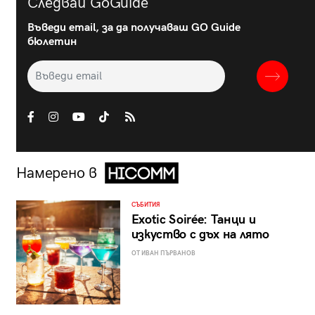
Следвай GoGuide
Въведи email, за да получаваш GO Guide
бюлетин
Намерено в
СЪБИТИЯ
Exotic Soirée: Танци и
изкуство с дъх на лято
ОТ ИВАН ПЪРВАНОВ