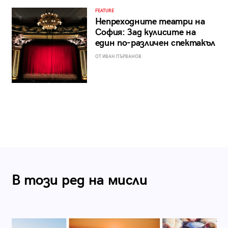
FEATURE
Непреходните театри на
София: Зад кулисите на
един по-различен спектакъл
ОТ ИВАН ПЪРВАНОВ
В този ред на мисли