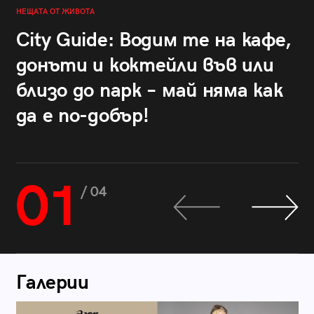
НЕЩАТА ОТ ЖИВОТА
City Guide: Водим те на кафе,
донъти и коктейли във или
близо до парк – май няма как
да е по-добър!
01
/ 04
Галерии