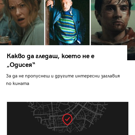
Какво да гледаш, което не е
„Одисея“
За да не пропуснеш и другите интересни заглавия
по кината