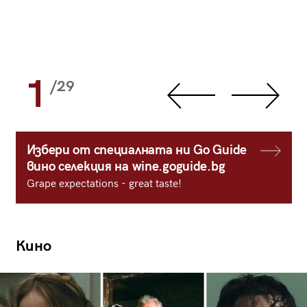
1
/29
Избери от специалната ни Go Guide
вино селекция на wine.goguide.bg
Grape expectations - great taste!
Кино