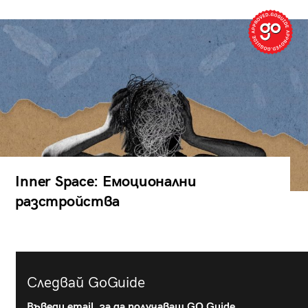
Inner Space: Емоционални
разстройства
Следвай GoGuide
Въведи email, за да получаваш GO Guide