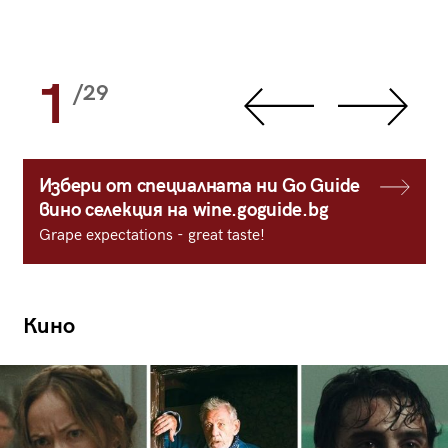
1
/29
Избери от специалната ни Go Guide
вино селекция на wine.goguide.bg
Grape expectations - great taste!
Кино