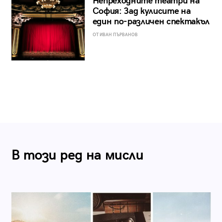
Непреходните театри на
София: Зад кулисите на
един по-различен спектакъл
ОТ ИВАН ПЪРВАНОВ
В този ред на мисли