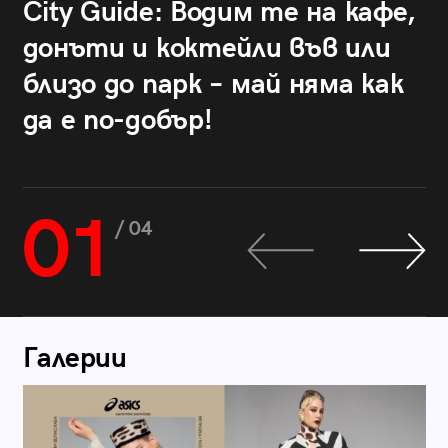
City Guide: Водим те на кафе,
донъти и коктейли във или
близо до парк – май няма как
да е по-добър!
01
/ 04
Галерии