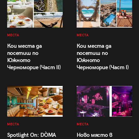
МЕСТА
МЕСТА
Кои места да
Кои места да
посетиш по
посетиш по
Южното
Южното
Черноморие (Част II)
Черноморие (Част I)
МЕСТА
МЕСТА
Spotlight On: DÒMA
Ново място в