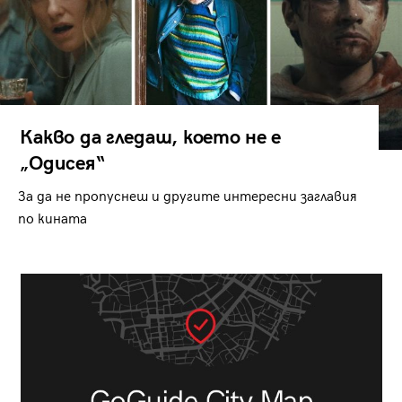
Какво да гледаш, което не е
„Одисея“
За да не пропуснеш и другите интересни заглавия
по кината