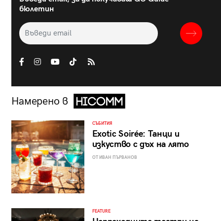
бюлетин
Намерено в
СЪБИТИЯ
Exotic Soirée: Танци и
изкуство с дъх на лято
ОТ ИВАН ПЪРВАНОВ
FEATURE