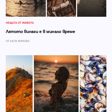
НЕЩАТА ОТ ЖИВОТА
Лятото винаги е в минало време
ОТ КАТИ МИКОВА