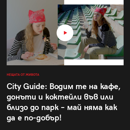
НЕЩАТА ОТ ЖИВОТА
City Guide: Водим те на кафе,
донъти и коктейли във или
близо до парк – май няма как
да е по-добър!