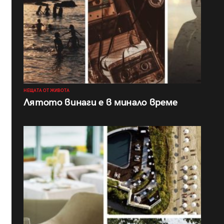
НЕЩАТА ОТ ЖИВОТА
Лятото винаги е в минало време