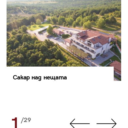
Сакар над нещата
1
/29