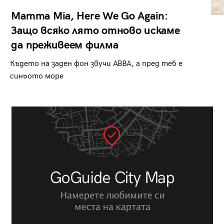
Mamma Mia, Here We Go Again:
Защо всяко лято отново искаме
да преживеем филма
Където на заден фон звучи ABBA, а пред теб е
синьото море