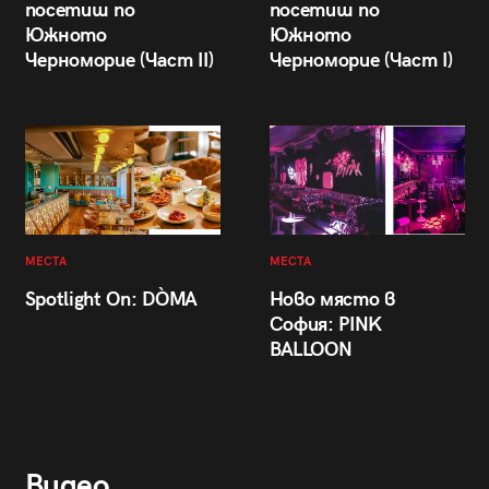
посетиш по
посетиш по
Южното
Южното
Черноморие (Част II)
Черноморие (Част I)
МЕСТА
МЕСТА
Spotlight On: DÒMA
Ново място в
София: PINK
BALLOON
Видео