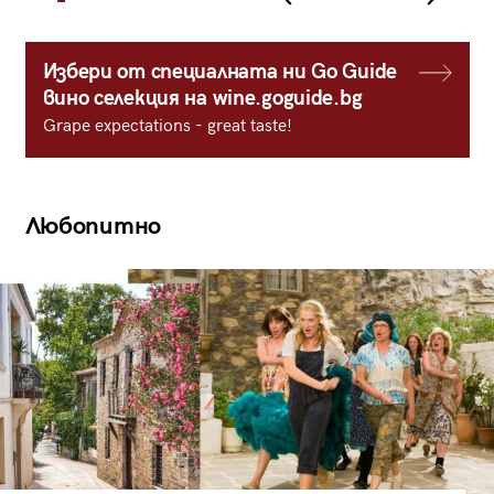
Избери от специалната ни Go Guide
вино селекция на wine.goguide.bg
Grape expectations - great taste!
Любопитно