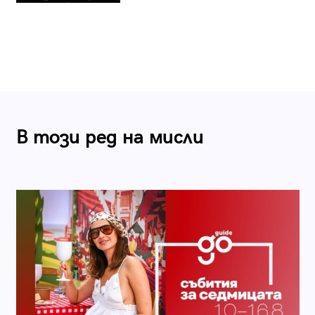
В този ред на мисли