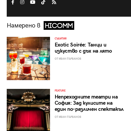
Намерено в
СЪБИТИЯ
Exotic Soirée: Танци и
изкуство с дъх на лято
ОТ ИВАН ПЪРВАНОВ
FEATURE
Непреходните театри на
София: Зад кулисите на
един по-различен спектакъл
ОТ ИВАН ПЪРВАНОВ