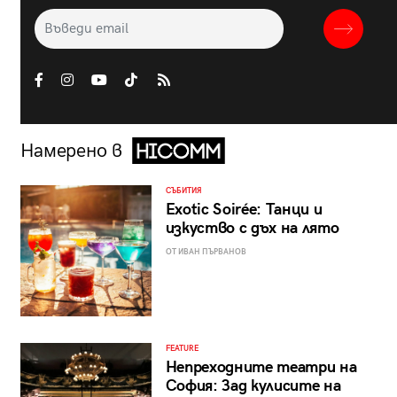
Намерено в
СЪБИТИЯ
Exotic Soirée: Танци и
изкуство с дъх на лято
ОТ ИВАН ПЪРВАНОВ
FEATURE
Непреходните театри на
София: Зад кулисите на