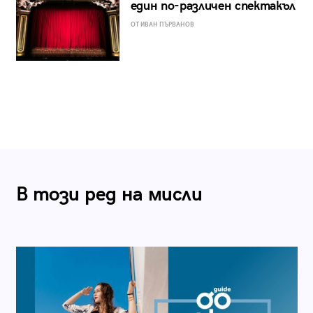
един по-различен спектакъл
ОТ ИВАН ПЪРВАНОВ
В този ред на мисли