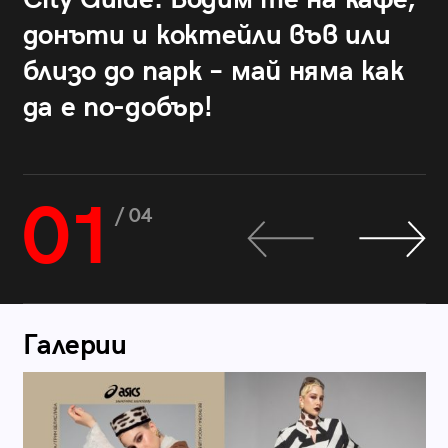
донъти и коктейли във или
близо до парк – май няма как
да е по-добър!
01
/ 04
Галерии