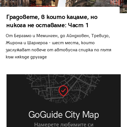
Градовете, в които кацаме, но
никога не оставаме: Част 1
От Бергамо и Меминген, до Айндховен, Тревизо,
Жирона и Шарлероа - шест места, които
заслужават повече от автобусна спирка по пътя
към някъде другаде