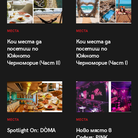
МЕСТА
МЕСТА
Кои места да
Кои места да
посетиш по
посетиш по
Южното
Южното
Черноморие (Част II)
Черноморие (Част I)
МЕСТА
МЕСТА
Spotlight On: DÒMA
Ново място в
София: PINK