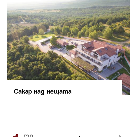
Сакар над нещата