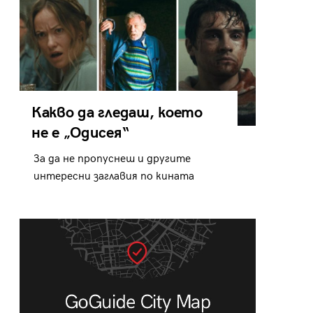
Какво да гледаш, което
не е „Одисея“
За да не пропуснеш и другите
интересни заглавия по кината