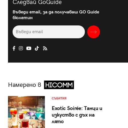
Следвай GoGuide
Въведи email, за да получаваш GO Guide
бюлетин
Намерено в
СЪБИТИЯ
Exotic Soirée: Танци и
изкуство с дъх на
лято