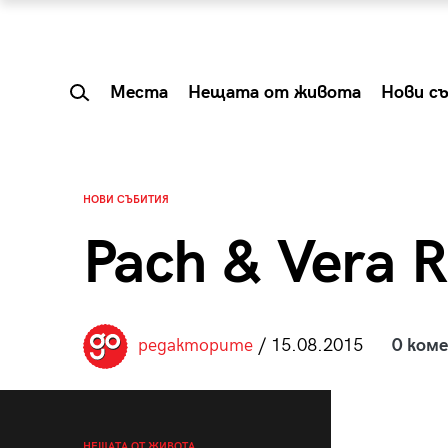
Места
Нещата от живота
Нови с
НОВИ СЪБИТИЯ
Pach & Vera 
редакторите
/ 15.08.2015
0 ком
 Shareable:
Summer Prelude: ка
лги вечери и
започва лятото в 
НЕЩАТА ОТ ЖИВОТА