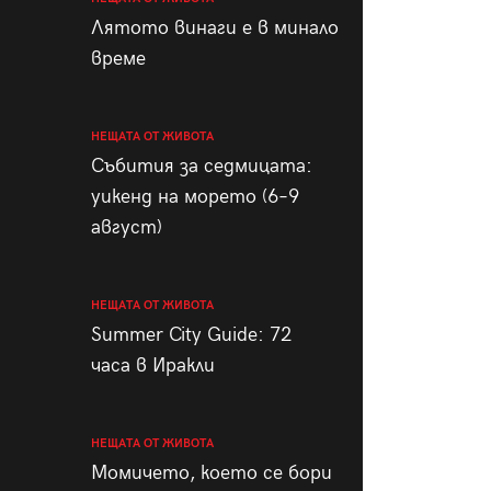
пания
Лятото винаги е в минало
време
НЕЩАТА ОТ ЖИВОТА
28
/29
Събития за седмицата:
уикенд на морето (6–9
август)
НЕЩАТА ОТ ЖИВОТА
Summer City Guide: 72
часа в Иракли
НЕЩАТА ОТ ЖИВОТА
Момичето, което се бори