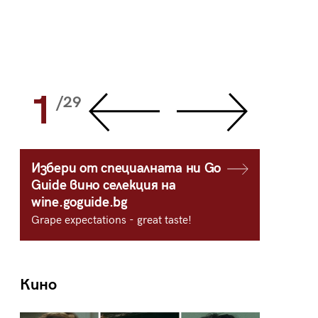
1
2
/29
/
Избери от специалната ни Go
Guide вино селекция на
wine.goguide.bg
Grape expectations - great taste!
Кино