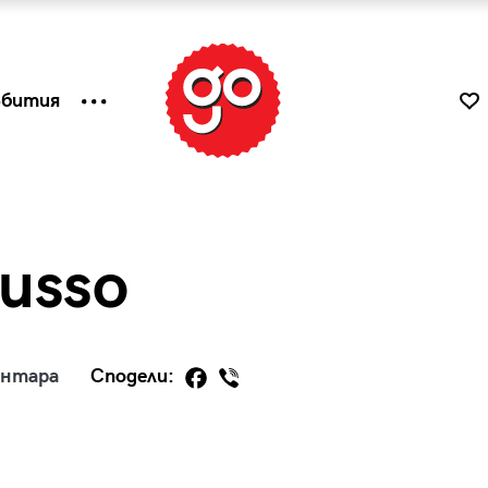
ъбития
Russo
ентара
Сподели:
к
Tender is the Wine – Какво
чаша
се пие на Лазурния бряг