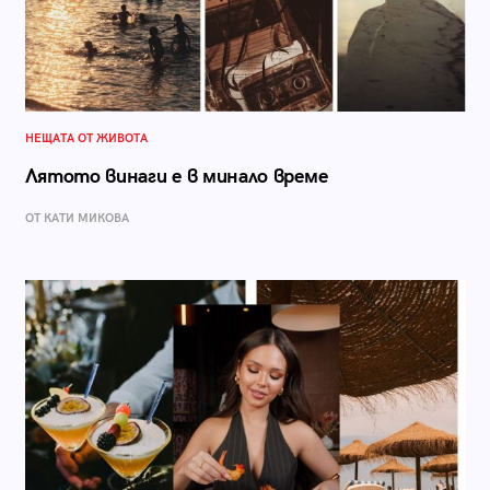
НЕЩАТА ОТ ЖИВОТА
Лятото винаги е в минало време
ОТ КАТИ МИКОВА