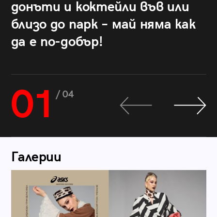
донъти и коктейли във или
близо до парк – май няма как
да е по-добър!
01
/ 04
Галерии