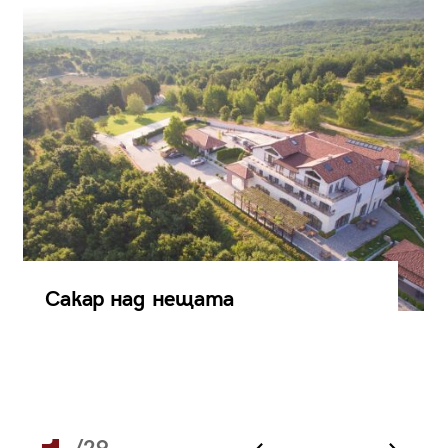
Сакар над нещата