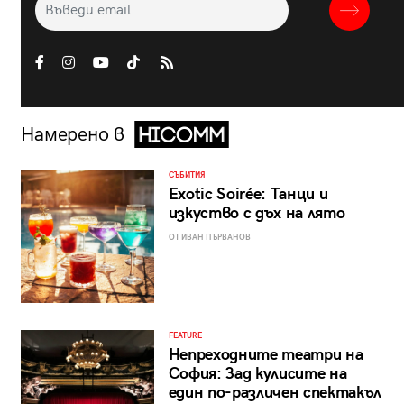
Намерено в
СЪБИТИЯ
Exotic Soirée: Танци и
изкуство с дъх на лято
ОТ ИВАН ПЪРВАНОВ
FEATURE
Непреходните театри на
София: Зад кулисите на
един по-различен спектакъл