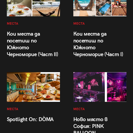
МЕСТА
МЕСТА
Кои места да
Кои места да
посетиш по
посетиш по
Южното
Южното
Черноморие (Част II)
Черноморие (Част I)
МЕСТА
МЕСТА
Spotlight On: DÒMA
Ново място в
София: PINK