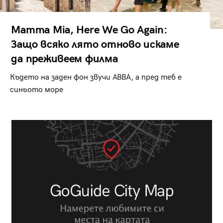
Mamma Mia, Here We Go Again:
Защо всяко лято отново искаме
да преживеем филма
Където на заден фон звучи ABBA, а пред теб е
синьото море