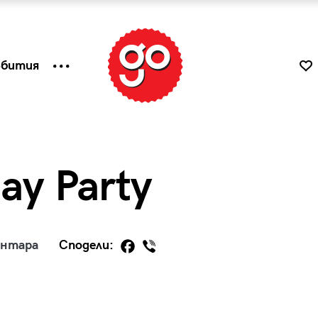
ъбития
day Party
ентара
Сподели:
к
Tender is the Wine – Какво
чаша
се пие на Лазурния бряг