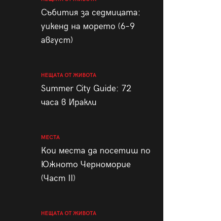
пания
Събития за седмицата:
уикенд на морето (6–9
август)
28
/29
НЕЩАТА ОТ ЖИВОТА
Summer City Guide: 72
часа в Иракли
МЕСТА
Кои места да посетиш по
Южното Черноморие
(Част II)
НЕЩАТА ОТ ЖИВОТА