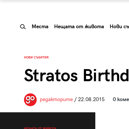
Места
Нещата от живота
Нови с
НОВИ СЪБИТИЯ
Stratos Birth
редакторите
/ 22.08.2015
0 ком
 Shareable:
Summer Prelude: ка
лги вечери и
започва лятото в 
НЕЩАТА ОТ ЖИВОТА