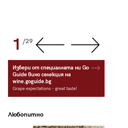
1
2
/29
/
Избери от специалната ни Go
Guide вино селекция на
wine.goguide.bg
Grape expectations - great taste!
Любопитно