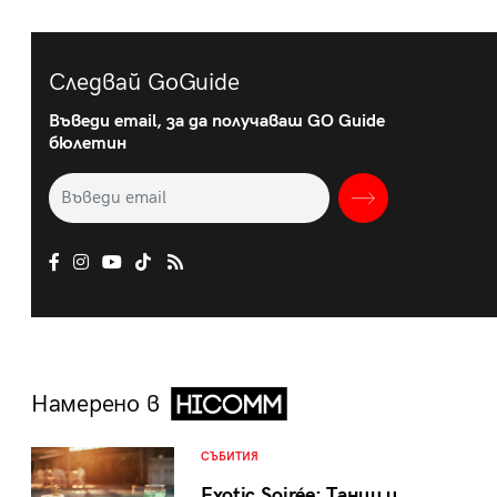
Следвай GoGuide
Въведи email, за да получаваш GO Guide
бюлетин
Намерено в
СЪБИТИЯ
Exotic Soirée: Танци и