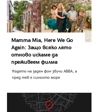
Mamma Mia, Here We Go
Again: Защо всяко лято
отново искаме да
преживеем филма
Където на заден фон звучи ABBA, а
пред теб е синьото море