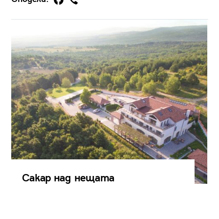
Сакар над нещата