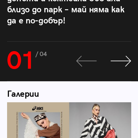
близо до парк – май няма как
да е по-добър!
01
/ 04
Галерии