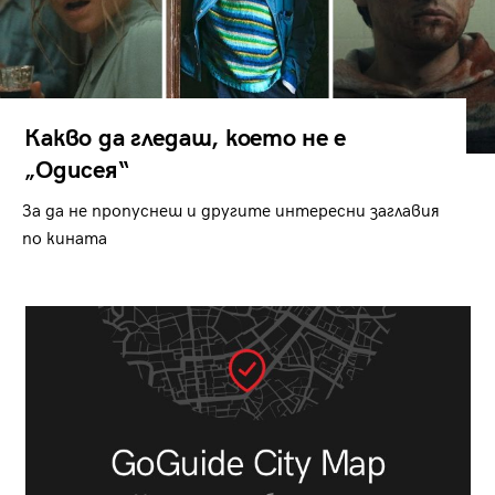
Какво да гледаш, което не е
„Одисея“
За да не пропуснеш и другите интересни заглавия
по кината