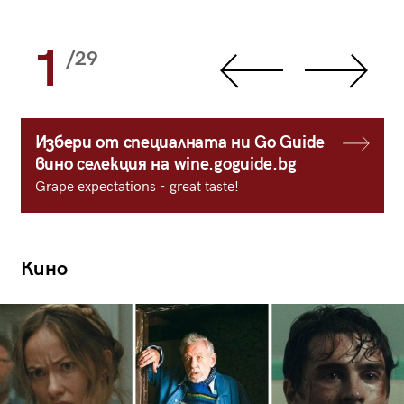
1
/29
Избери от специалната ни Go Guide
вино селекция на wine.goguide.bg
Grape expectations - great taste!
Кино