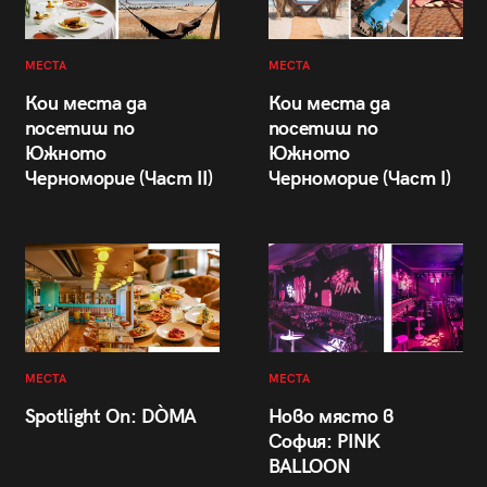
МЕСТА
МЕСТА
Кои места да
Кои места да
посетиш по
посетиш по
Южното
Южното
Черноморие (Част II)
Черноморие (Част I)
МЕСТА
МЕСТА
Spotlight On: DÒMA
Ново място в
София: PINK
BALLOON