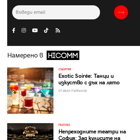
Намерено в
СЪБИТИЯ
Exotic Soirée: Танци и
изкуство с дъх на лято
ОТ ИВАН ПЪРВАНОВ
FEATURE
Непреходните театри на
София: Зад кулисите на