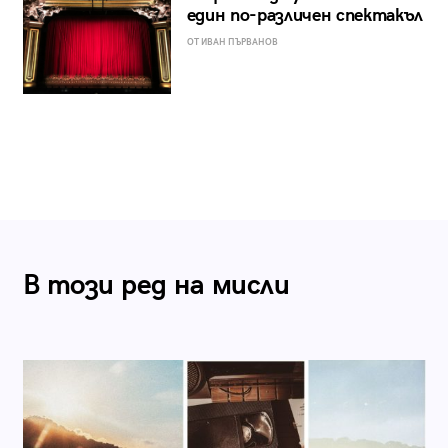
един по-различен спектакъл
ОТ ИВАН ПЪРВАНОВ
В този ред на мисли