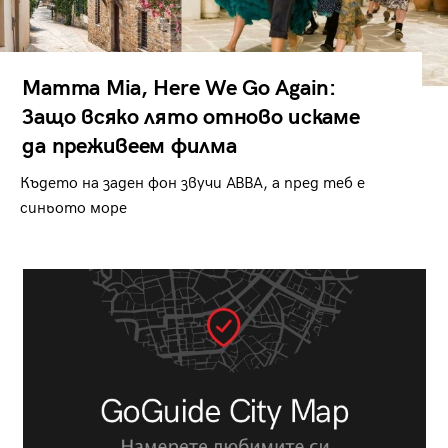
Mamma Mia, Here We Go Again:
Защо всяко лято отново искаме
да преживеем филма
Където на заден фон звучи ABBA, а пред теб е
синьото море