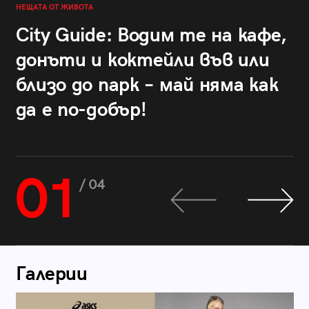
НЕЩАТА ОТ ЖИВОТА
City Guide: Водим те на кафе,
донъти и коктейли във или
близо до парк – май няма как
да е по-добър!
01
/ 04
Галерии