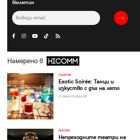
бюлетин
Намерено в
СЪБИТИЯ
Exotic Soirée: Танци и
изкуство с дъх на лято
ОТ ИВАН ПЪРВАНОВ
FEATURE
Непреходните театри на