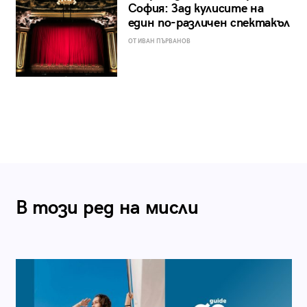
София: Зад кулисите на
един по-различен спектакъл
ОТ ИВАН ПЪРВАНОВ
В този ред на мисли