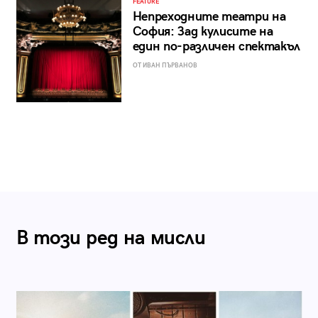
FEATURE
Непреходните театри на
София: Зад кулисите на
един по-различен спектакъл
ОТ ИВАН ПЪРВАНОВ
В този ред на мисли