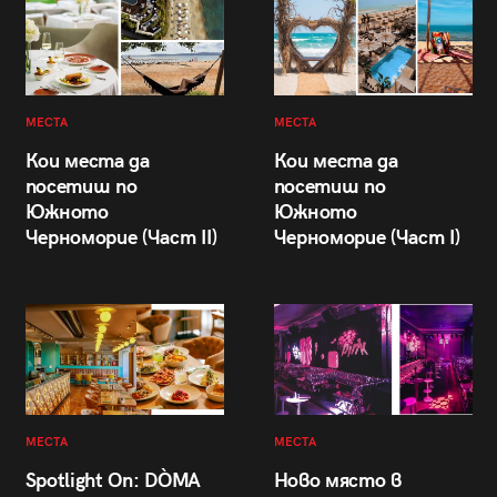
МЕСТА
МЕСТА
Кои места да
Кои места да
посетиш по
посетиш по
Южното
Южното
Черноморие (Част II)
Черноморие (Част I)
МЕСТА
МЕСТА
Spotlight On: DÒMA
Ново място в