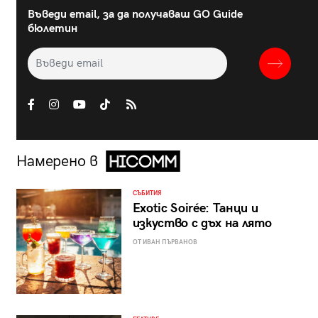
Въведи email, за да получаваш GO Guide
бюлетин
Намерено в
СЪБИТИЯ
Exotic Soirée: Танци и
изкуство с дъх на лято
ОТ ИВАН ПЪРВАНОВ