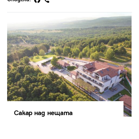
Сакар над нещата