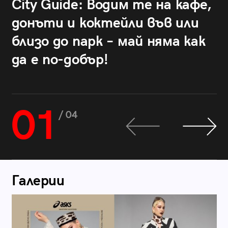
City Guide: Водим те на кафе,
донъти и коктейли във или
близо до парк – май няма как
да е по-добър!
01
/ 04
Галерии