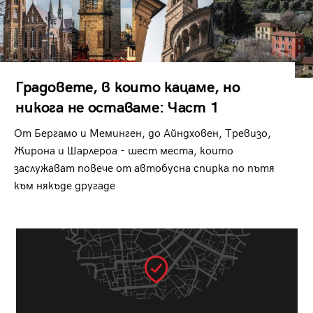
Градовете, в които кацаме, но
никога не оставаме: Част 1
От Бергамо и Меминген, до Айндховен, Тревизо,
Жирона и Шарлероа - шест места, които
заслужават повече от автобусна спирка по пътя
към някъде другаде