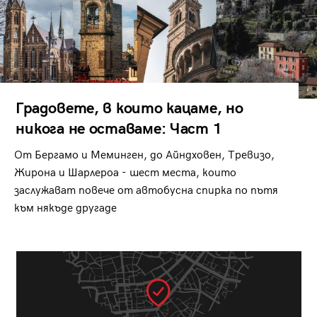
Градовете, в които кацаме, но
никога не оставаме: Част 1
От Бергамо и Меминген, до Айндховен, Тревизо,
Жирона и Шарлероа - шест места, които
заслужават повече от автобусна спирка по пътя
към някъде другаде