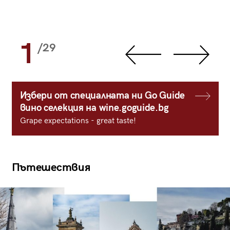
1
/29
Избери от специалната ни Go Guide
вино селекция на wine.goguide.bg
Grape expectations - great taste!
Пътешествия