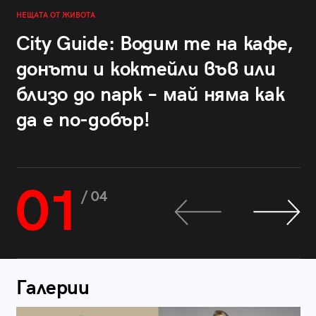
НЕЩАТА ОТ ЖИВОТА
City Guide: Водим те на кафе,
донъти и коктейли във или
близо до парк – май няма как
да е по-добър!
01
/ 04
Галерии