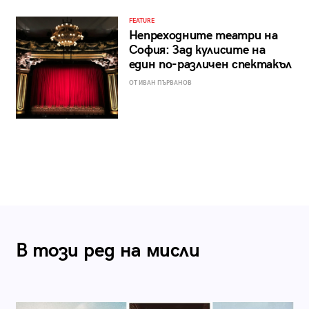
FEATURE
Непреходните театри на
София: Зад кулисите на
един по-различен спектакъл
ОТ ИВАН ПЪРВАНОВ
В този ред на мисли