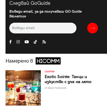
Следвай GoGuide
Въведи email, за да получаваш GO Guide
бюлетин
Намерено в
СЪБИТИЯ
Exotic Soirée: Танци и
изкуство с дъх на лято
ОТ ИВАН ПЪРВАНОВ