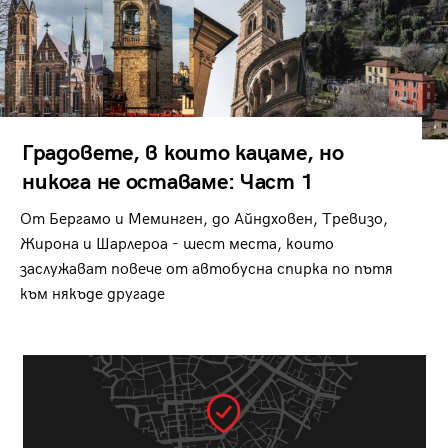
Градовете, в които кацаме, но
никога не оставаме: Част 1
От Бергамо и Меминген, до Айндховен, Тревизо,
Жирона и Шарлероа - шест места, които
заслужават повече от автобусна спирка по пътя
към някъде другаде