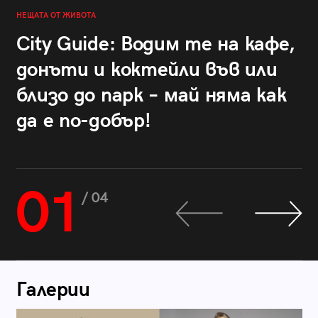
НЕЩАТА ОТ ЖИВОТА
City Guide: Водим те на кафе,
донъти и коктейли във или
близо до парк – май няма как
да е по-добър!
01
/ 04
Галерии