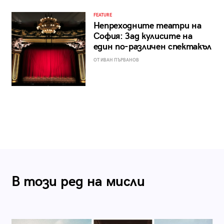
FEATURE
Непреходните театри на
София: Зад кулисите на
един по-различен спектакъл
ОТ ИВАН ПЪРВАНОВ
В този ред на мисли