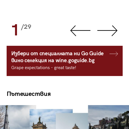
1
/29
Избери от специалната ни Go Guide
вино селекция на wine.goguide.bg
Grape expectations - great taste!
Пътешествия