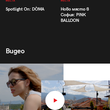
МЕСТА
МЕСТА
Spotlight On: DÒMA
Ново място в
София: PINK
BALLOON
Видео