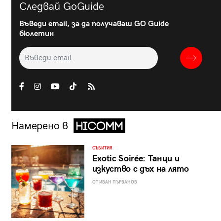
Следвай GoGuide
Въведи email, за да получаваш GO Guide
бюлетин
Намерено в
СЪБИТИЯ
Exotic Soirée: Танци и
изкуство с дъх на лято
ОТ ИВАН ПЪРВАНОВ