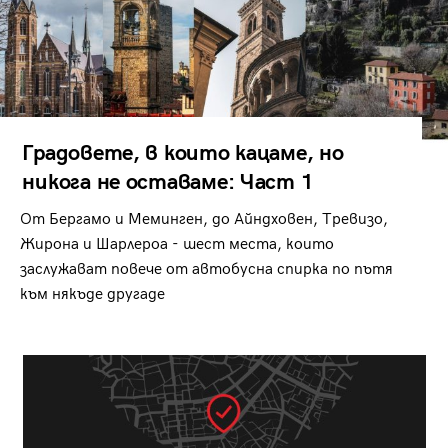
Градовете, в които кацаме, но
никога не оставаме: Част 1
От Бергамо и Меминген, до Айндховен, Тревизо,
Жирона и Шарлероа - шест места, които
заслужават повече от автобусна спирка по пътя
към някъде другаде