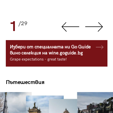
1
/29
Избери от специалната ни Go Guide
вино селекция на wine.goguide.bg
Grape expectations - great taste!
Пътешествия