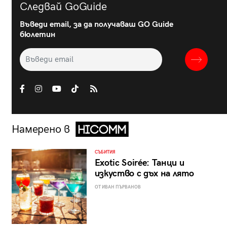
Следвай GoGuide
Въведи email, за да получаваш GO Guide
бюлетин
Намерено в
СЪБИТИЯ
Exotic Soirée: Танци и
изкуство с дъх на лято
ОТ ИВАН ПЪРВАНОВ