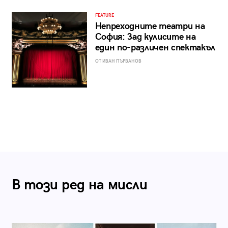
FEATURE
Непреходните театри на
София: Зад кулисите на
един по-различен спектакъл
ОТ ИВАН ПЪРВАНОВ
В този ред на мисли