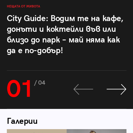
НЕЩАТА ОТ ЖИВОТА
City Guide: Водим те на кафе,
донъти и коктейли във или
близо до парк – май няма как
да е по-добър!
01
/ 04
Галерии