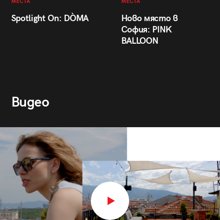
МЕСТА
МЕСТА
Spotlight On: DÒMA
Ново място в
София: PINK
BALLOON
Видео