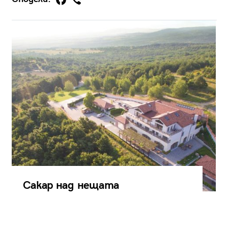
Сакар над нещата