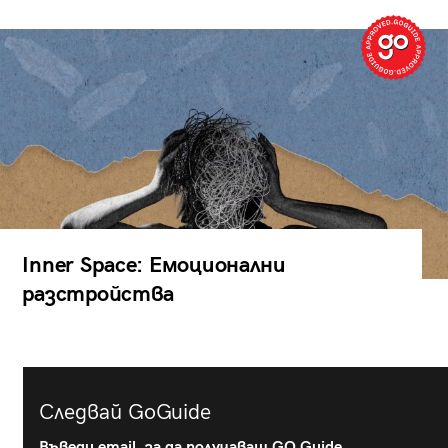
Inner Space: Емоционални
разстройства
Следвай GoGuide
Въведи email, за да получаваш GO Guide