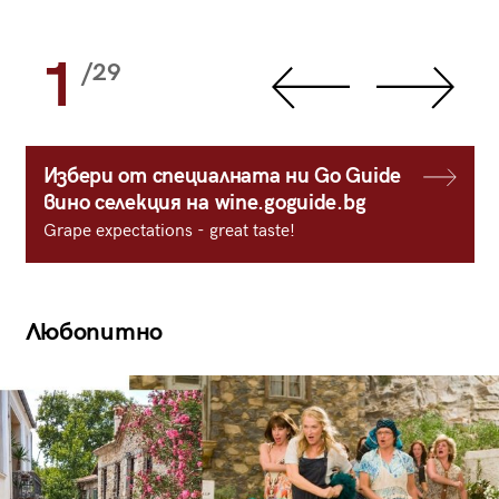
1
/29
Избери от специалната ни Go Guide
вино селекция на wine.goguide.bg
Grape expectations - great taste!
Любопитно