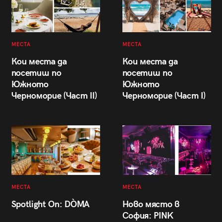
МЕСТА
МЕСТА
Кои места да
Кои места да
посетиш по
посетиш по
Южното
Южното
Черноморие (Част II)
Черноморие (Част I)
МЕСТА
МЕСТА
Spotlight On: DÒMA
Ново място в
София: PINK