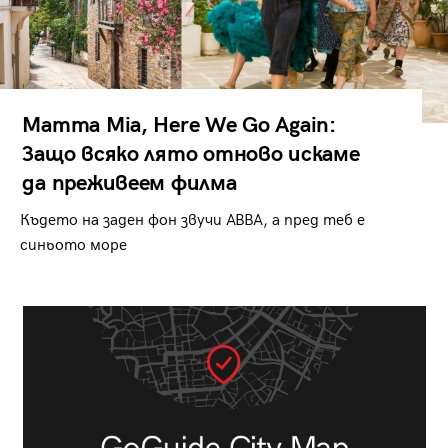
Mamma Mia, Here We Go Again:
Защо всяко лято отново искаме
да преживеем филма
Където на заден фон звучи ABBA, а пред теб е
синьото море