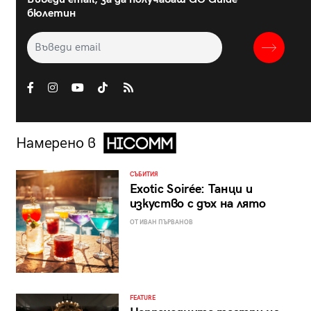
бюлетин
Намерено в
СЪБИТИЯ
Exotic Soirée: Танци и
изкуство с дъх на лято
ОТ ИВАН ПЪРВАНОВ
FEATURE