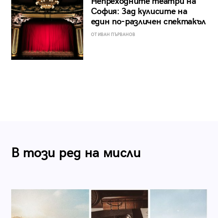
Непреходните театри на
София: Зад кулисите на
един по-различен спектакъл
ОТ ИВАН ПЪРВАНОВ
В този ред на мисли