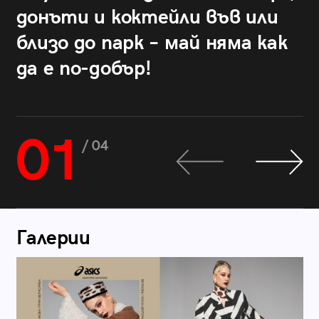
донъти и коктейли във или
близо до парк – май няма как
да е по-добър!
01
/ 04
Галерии