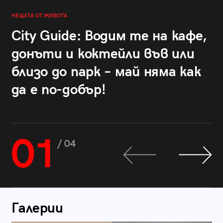
НЕЩАТА ОТ ЖИВОТА
City Guide: Водим те на кафе,
донъти и коктейли във или
близо до парк – май няма как
да е по-добър!
01
/ 04
Галерии