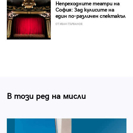
Непреходните театри на
София: Зад кулисите на
един по-различен спектакъл
ОТ ИВАН ПЪРВАНОВ
В този ред на мисли