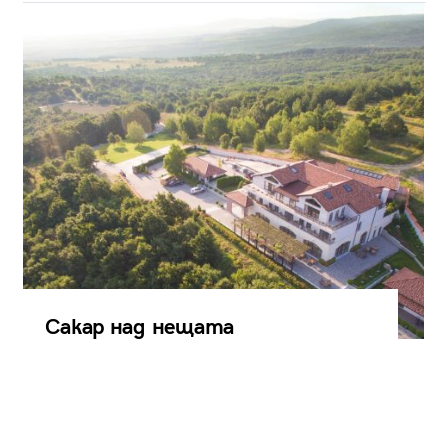
Сакар над нещата