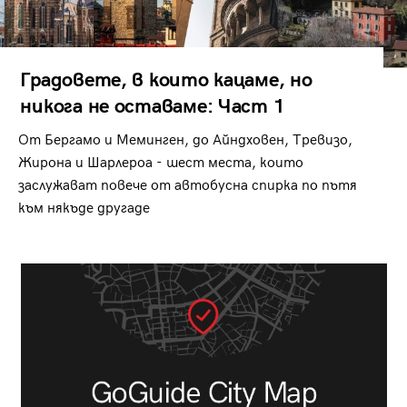
Градовете, в които кацаме, но
никога не оставаме: Част 1
От Бергамо и Меминген, до Айндховен, Тревизо,
Жирона и Шарлероа - шест места, които
заслужават повече от автобусна спирка по пътя
към някъде другаде