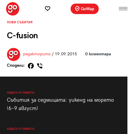
GoMap
НОВИ СЪБИТИЯ
C-fusion
редакторите
/ 19.09.2015
0 коментара
Сподели:
НЕЩАТА ОТ ЖИВОТА
Събития за седмицата: уикенд на морето
(6–9 август)
НЕЩАТА ОТ ЖИВОТА