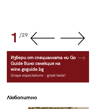
1
2
/29
/
Избери от специалната ни Go
Guide вино селекция на
wine.goguide.bg
Grape expectations - great taste!
Любопитно