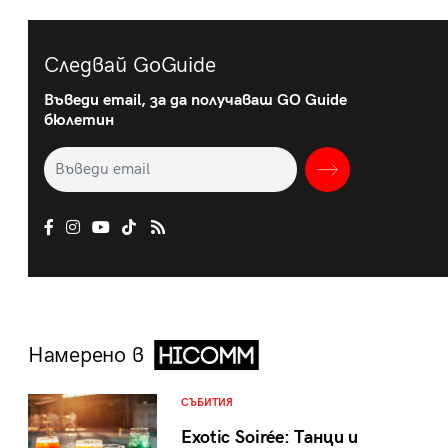
Следвай GoGuide
Въведи email, за да получаваш GO Guide
бюлетин
Намерено в
СЪБИТИЯ
Exotic Soirée: Танци и