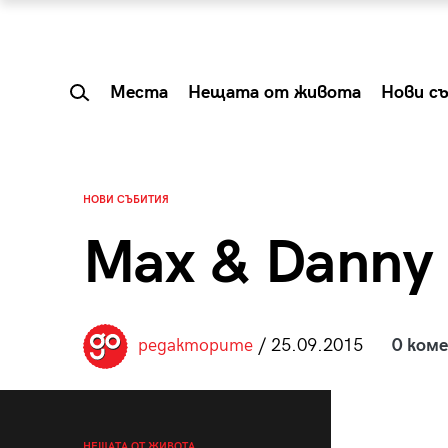
Места
Нещата от живота
Нови с
НОВИ СЪБИТИЯ
Max & Danny
редакторите
/ 25.09.2015
0 ком
 Shareable:
Summer Prelude: ка
лги вечери и
започва лятото в 
НЕЩАТА ОТ ЖИВОТА