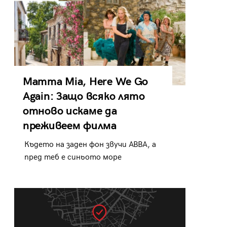
Mamma Mia, Here We Go
Again: Защо всяко лято
отново искаме да
преживеем филма
Където на заден фон звучи ABBA, а
пред теб е синьото море