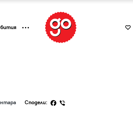
ъбития
ентара
Сподели:
к
Tender is the Wine – Какво
чаша
се пие на Лазурния бряг