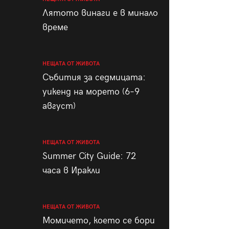
пания
Лятото винаги е в минало
време
НЕЩАТА ОТ ЖИВОТА
28
/29
Събития за седмицата:
уикенд на морето (6–9
август)
НЕЩАТА ОТ ЖИВОТА
Summer City Guide: 72
часа в Иракли
НЕЩАТА ОТ ЖИВОТА
Момичето, което се бори