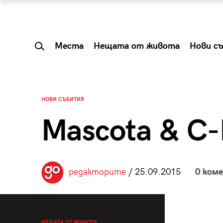
Места
Нещата от живота
Нови с
НОВИ СЪБИТИЯ
Mascota & C-
редакторите
/ 25.09.2015
0 ком
 Shareable:
Summer Prelude: ка
лги вечери и
започва лятото в 
НЕЩАТА ОТ ЖИВОТА