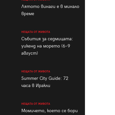
пания
Лятото винаги е в минало
време
НЕЩАТА ОТ ЖИВОТА
28
/29
Събития за седмицата:
уикенд на морето (6–9
август)
НЕЩАТА ОТ ЖИВОТА
Summer City Guide: 72
часа в Иракли
НЕЩАТА ОТ ЖИВОТА
Момичето, което се бори