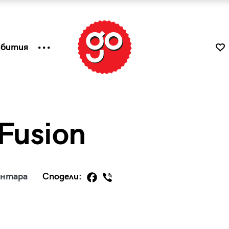
ъбития
Fusion
ентара
Сподели:
к
Tender is the Wine – Какво
чаша
се пие на Лазурния бряг