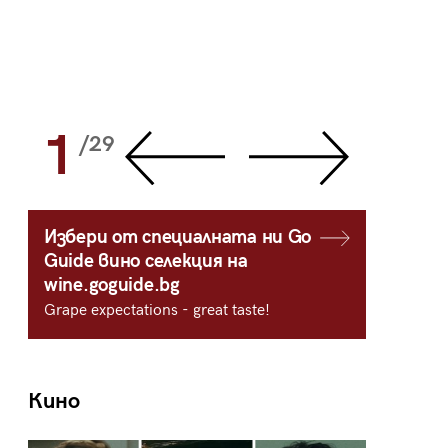
1
2
/29
/
Избери от специалната ни Go
Guide вино селекция на
wine.goguide.bg
Grape expectations - great taste!
Кино