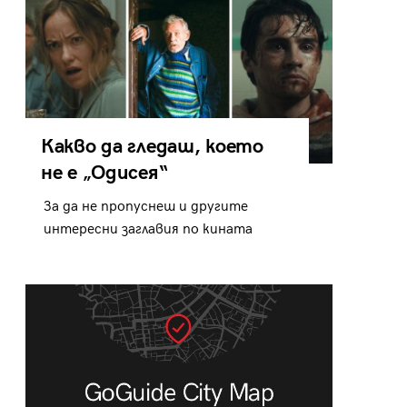
Какво да гледаш, което
не е „Одисея“
За да не пропуснеш и другите
интересни заглавия по кината