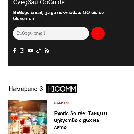
Следвай GoGuide
Въведи email, за да получаваш GO Guide
бюлетин
Намерено в
СЪБИТИЯ
Exotic Soirée: Танци и
изкуство с дъх на
лято