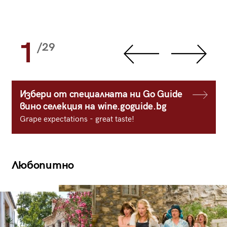
1
/29
Избери от специалната ни Go Guide
вино селекция на wine.goguide.bg
Grape expectations - great taste!
Любопитно