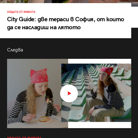
НЕЩАТА ОТ ЖИВОТА
City Guide: две тераси в София, от които
да се насладиш на лятото
Следва