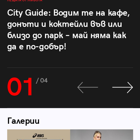
НЕЩАТА ОТ ЖИВОТА
City Guide: Водим те на кафе,
донъти и коктейли във или
близо до парк – май няма как
да е по-добър!
01
/ 04
Галерии