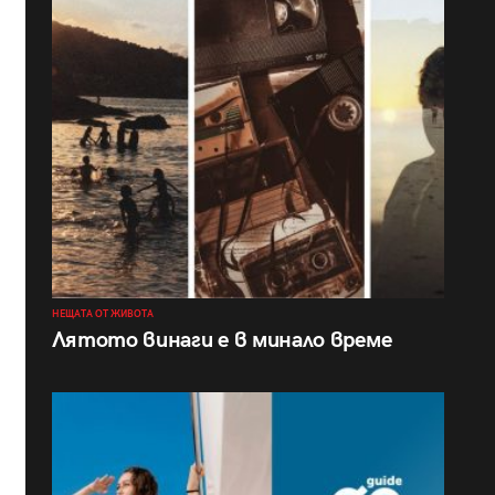
НЕЩАТА ОТ ЖИВОТА
Лятото винаги е в минало време