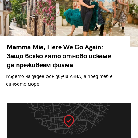
Mamma Mia, Here We Go Again:
Защо всяко лято отново искаме
да преживеем филма
Където на заден фон звучи ABBA, а пред теб е
синьото море