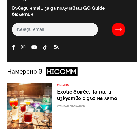
Въведи email, за да получаваш GO Guide
бюлетин
Намерено в
СЪБИТИЯ
Exotic Soirée: Танци и
изкуство с дъх на лято
ОТ ИВАН ПЪРВАНОВ