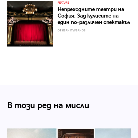
FEATURE
Непреходните театри на
София: Зад кулисите на
един по-различен спектакъл
ОТ ИВАН ПЪРВАНОВ
В този ред на мисли