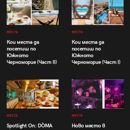
МЕСТА
МЕСТА
Кои места да
Кои места да
посетиш по
посетиш по
Южното
Южното
Черноморие (Част II)
Черноморие (Част I)
МЕСТА
МЕСТА
Spotlight On: DÒMA
Ново място в