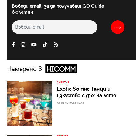
Въведи email, за да получаваш GO Guide
бюлетин
Намерено в
СЪБИТИЯ
Exotic Soirée: Танци и
изкуство с дъх на лято
ОТ ИВАН ПЪРВАНОВ