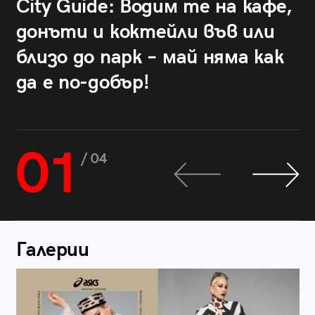
City Guide: Водим те на кафе,
донъти и коктейли във или
близо до парк – май няма как
да е по-добър!
01
/ 04
Галерии