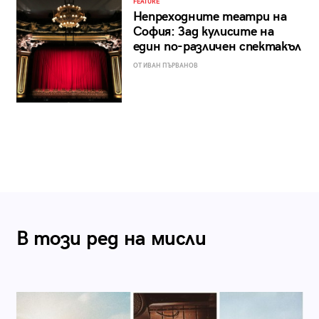
FEATURE
Непреходните театри на
София: Зад кулисите на
един по-различен спектакъл
ОТ ИВАН ПЪРВАНОВ
В този ред на мисли