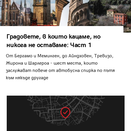
Градовете, в които кацаме, но
никога не оставаме: Част 1
От Бергамо и Меминген, до Айндховен, Тревизо,
Жирона и Шарлероа - шест места, които
заслужават повече от автобусна спирка по пътя
към някъде другаде