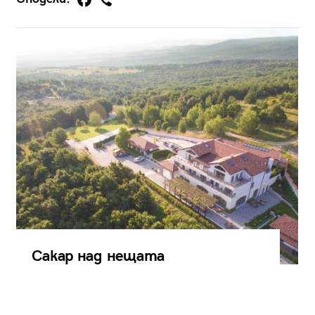
Сакар над нещата