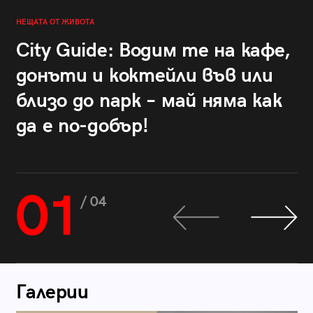
НЕЩАТА ОТ ЖИВОТА
City Guide: Водим те на кафе,
донъти и коктейли във или
близо до парк – май няма как
да е по-добър!
01
/ 04
Галерии