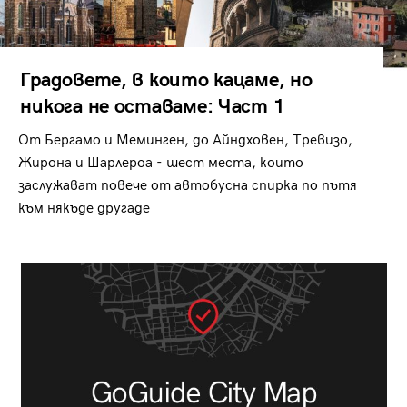
Градовете, в които кацаме, но
никога не оставаме: Част 1
От Бергамо и Меминген, до Айндховен, Тревизо,
Жирона и Шарлероа - шест места, които
заслужават повече от автобусна спирка по пътя
към някъде другаде