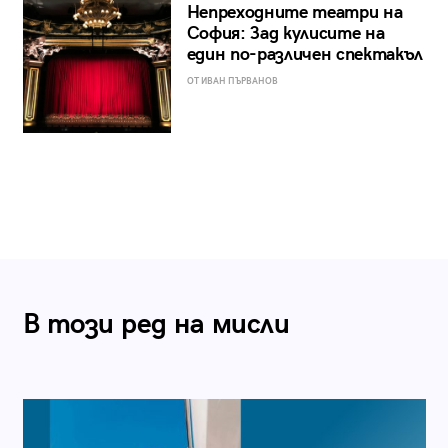
Непреходните театри на
София: Зад кулисите на
един по-различен спектакъл
ОТ ИВАН ПЪРВАНОВ
В този ред на мисли