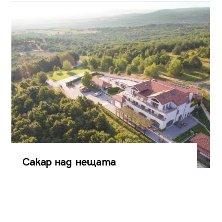
Сакар над нещата