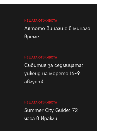
пания
НЕЩАТА ОТ ЖИВОТА
Лятото винаги е в минало
време
28
/29
НЕЩАТА ОТ ЖИВОТА
Събития за седмицата:
уикенд на морето (6–9
август)
НЕЩАТА ОТ ЖИВОТА
Summer City Guide: 72
часа в Иракли