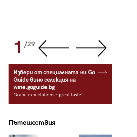
1
2
/29
/
Избери от специалната ни Go
Guide вино селекция на
wine.goguide.bg
Grape expectations - great taste!
Пътешествия