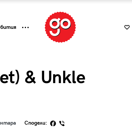
ъбития
Set) & Unkle
к
Tender is the Wine – Какво
ентара
Сподели:
чаша
се пие на Лазурния бряг