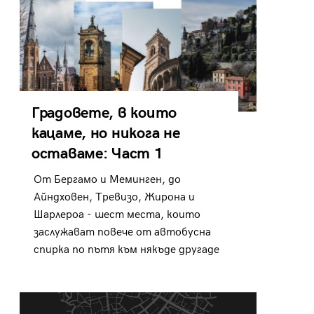
Градовете, в които
кацаме, но никога не
оставаме: Част 1
От Бергамо и Меминген, до
Айндховен, Тревизо, Жирона и
Шарлероа - шест места, които
заслужават повече от автобусна
спирка по пътя към някъде другаде