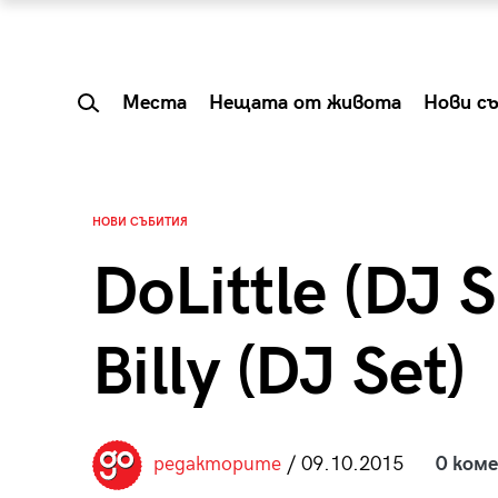
Места
Нещата от живота
Нови с
НОВИ СЪБИТИЯ
DoLittle (DJ 
Billy (DJ Set)
 Shareable:
Summer Prelude: ка
редакторите
/ 09.10.2015
0 ком
лги вечери и
започва лятото в 