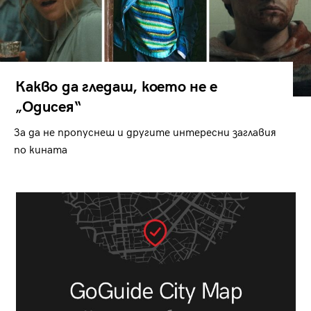
Какво да гледаш, което не е
„Одисея“
За да не пропуснеш и другите интересни заглавия
по кината