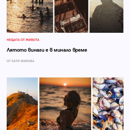
НЕЩАТА ОТ ЖИВОТА
Лятото винаги е в минало време
ОТ КАТИ МИКОВА