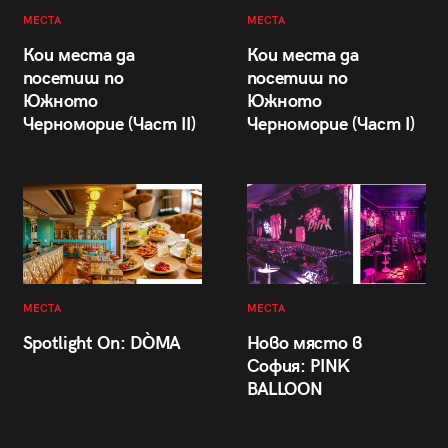
МЕСТА
МЕСТА
Кои места да
Кои места да
посетиш по
посетиш по
Южното
Южното
Черноморие (Част II)
Черноморие (Част I)
МЕСТА
МЕСТА
Spotlight On: DÒMA
Ново място в
София: PINK
BALLOON