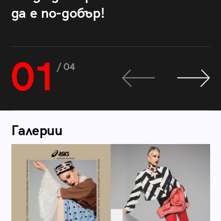
да е по-добър!
01
/ 04
Галерии