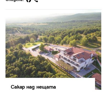
Сакар над нещата