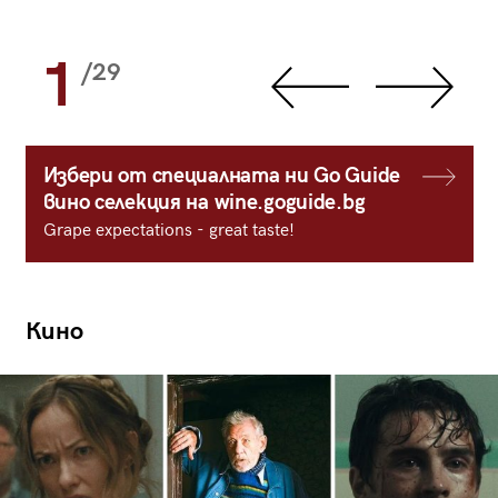
1
/29
Избери от специалната ни Go Guide
вино селекция на wine.goguide.bg
Grape expectations - great taste!
Кино