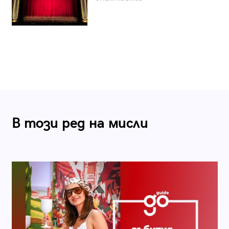
В този ред на мисли