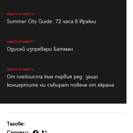
НЕЩАТА ОТ ЖИВОТА
Summer City Guide: 72 часа в Иракли
НЕЩАТА ОТ ЖИВОТА
Одисей изпревари Батман
НЕЩАТА ОТ ЖИВОТА
От плейлиста към първия ред: защо
концертите ни събират повече от екрана
Тагове:
Сподели: