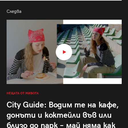
Следва
НЕЩАТА ОТ ЖИВОТА
City Guide: Водим те на кафе,
донъти и коктейли във или
близо до парк – май няма как