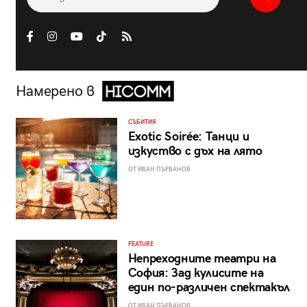
Намерено в
СЪБИТИЯ
Exotic Soirée: Танци и
изкуство с дъх на лято
ОТ ИВАН ПЪРВАНОВ
FEATURE
Непреходните театри на
София: Зад кулисите на
един по-различен спектакъл
ОТ ИВАН ПЪРВАНОВ