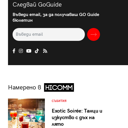
Следвай GoGuide
Въведи email, за да получаваш GO Guide
бюлетин
Намерено в
СЪБИТИЯ
Exotic Soirée: Танци и
изкуство с дъх на
лято