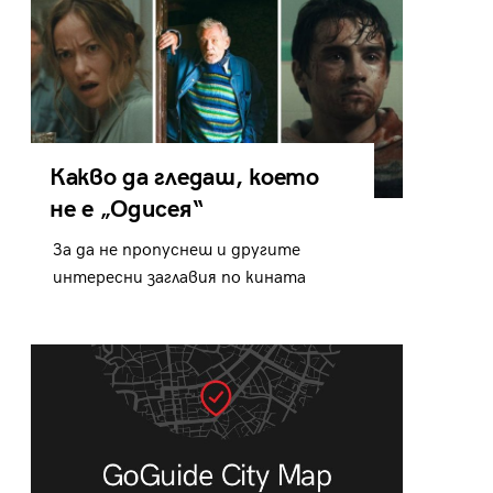
Какво да гледаш, което
не е „Одисея“
За да не пропуснеш и другите
интересни заглавия по кината