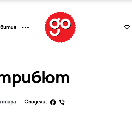
ъбития
n трибют
ентара
Сподели:
к
Tender is the Wine – Какво
чаша
се пие на Лазурния бряг