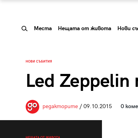
Места
Нещата от живота
Нови с
НОВИ СЪБИТИЯ
Led Zeppeli
редакторите
/ 09.10.2015
0 ком
 Shareable:
Summer Prelude: ка
лги вечери и
започва лятото в 
НЕЩАТА ОТ ЖИВОТА