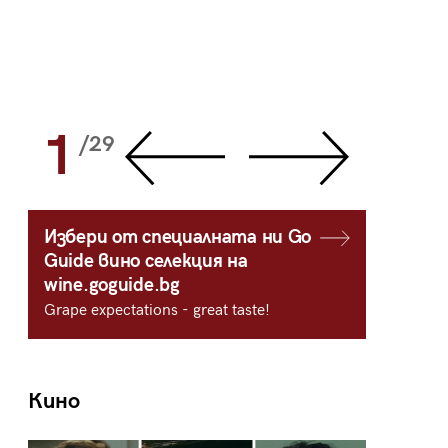
1
2
/29
/
Избери от специалната ни Go
Guide вино селекция на
wine.goguide.bg
Grape expectations - great taste!
Кино