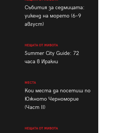
пания
Събития за седмицата:
уикенд на морето (6–9
август)
28
/29
НЕЩАТА ОТ ЖИВОТА
Summer City Guide: 72
часа в Иракли
МЕСТА
Кои места да посетиш по
Южното Черноморие
(Част II)
НЕЩАТА ОТ ЖИВОТА