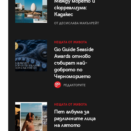
Между морето и
сюрреализма:
Кадакес
ОТ ДЕСИСЛАВА МАКЪЛРЕЙТ
НЕЩАТА ОТ ЖИВОТА
Go Guide Seaside
Awards отново
събират най-
доброто по
Черноморието
РЕДАКТОРИТЕ
НЕЩАТА ОТ ЖИВОТА
Пет албума за
различните лица
на лятото