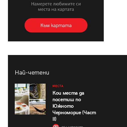
Най-четени
МЕСТА
Кои места да
посетиш по
Южното
Черноморие (Част
II)