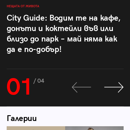
НЕЩАТА ОТ ЖИВОТА
City Guide: Водим те на кафе,
донъти и коктейли във или
близо до парк – май няма как
да е по-добър!
01
/ 04
Галерии