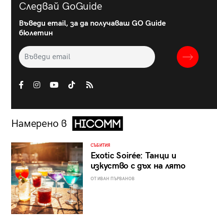
Следвай GoGuide
Въведи email, за да получаваш GO Guide
бюлетин
Намерено в
СЪБИТИЯ
Exotic Soirée: Танци и
изкуство с дъх на лято
ОТ ИВАН ПЪРВАНОВ