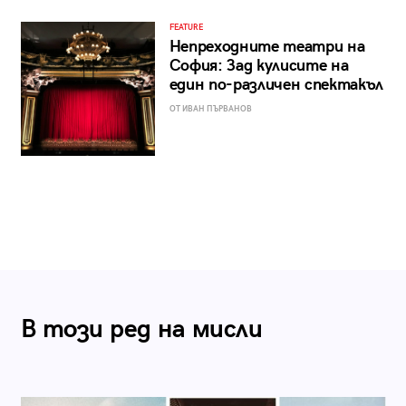
FEATURE
Непреходните театри на
София: Зад кулисите на
един по-различен спектакъл
ОТ ИВАН ПЪРВАНОВ
В този ред на мисли