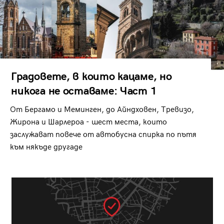
Градовете, в които кацаме, но
никога не оставаме: Част 1
От Бергамо и Меминген, до Айндховен, Тревизо,
Жирона и Шарлероа - шест места, които
заслужават повече от автобусна спирка по пътя
към някъде другаде