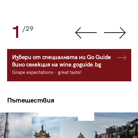
1
/29
Избери от специалната ни Go Guide
вино селекция на wine.goguide.bg
Grape expectations - great taste!
Пътешествия