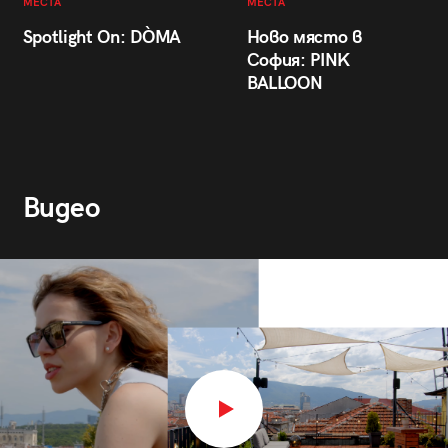
МЕСТА
МЕСТА
Spotlight On: DÒMA
Ново място в
София: PINK
BALLOON
Видео